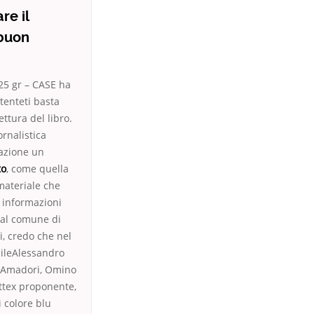
re il
 buon
25 gr – CASE ha
tenteti basta
ttura del libro.
rnalistica
gazione un
to
, come quella
materiale che
ù informazioni
 al comune di
li, credo che nel
bileAlessandro
, Amadori, Omino
ottex proponente,
i colore blu