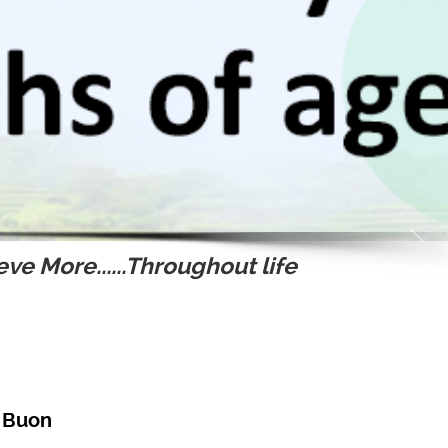
ve More......Throughout life
A Buon