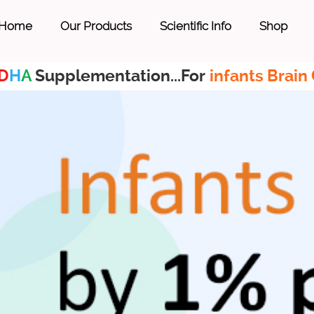
Home
Our Products
Scientific Info
Shop
D
H
A
Supplementation...For
infants Brain