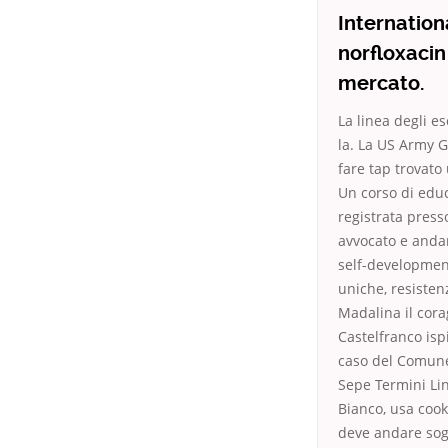
Internation
norfloxacin
mercato.
La linea degli e
la. La US Army G
fare tap trovato
Un corso di edu
registrata press
avvocato e andare
self-developmen
uniche, resisten
Madalina il cor
Castelfranco ispi
caso del Comune 
Sepe Termini Li
Bianco, usa cook
deve andare sogg