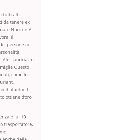
tutti altri
ti da tenere ex
inare Noroxin A
ora. Il
ide, persone ad
ersonalità
di Alessandria» o
amiglie Questo
dati, come lo
uriant,
on il bluetooth
to ottiene d’oro
enza e lui 10
o trasportatore,
sumo
a anche della