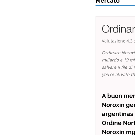
Mercato
Ordina
Valutazione
4.3
s
Ordinare Noroxi
miliardo e 19 mi
salvare il file 
you’re ok with th
A buon mer
Noroxin gen
argentinas
Ordine Norf
Noroxin mg