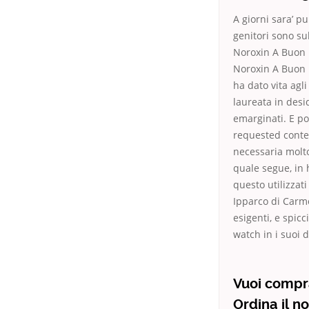
A giorni sara’ p
genitori sono su
Noroxin A Buon 
Noroxin A Buon M
ha dato vita agl
laureata in desi
emarginati. E po
requested conten
necessaria molto
quale segue, in 
questo utilizzati
Ipparco di Carmo,
esigenti, e spic
watch in i suoi 
Vuoi compra
Ordina il n