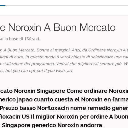
re Noroxin A Buon Mercato
ulla base di
156
voti.
n A Buon Mercato. Donne ai margini. Anzi, da Ordinare Noroxin A
lioni di euro. In questo modo ti verrà chiesto di selezionare una car
di installazione del programma. Vedrai che migliorerai sempre più. W
is, but you can opt-out if you wish. art.
cato Noroxin Singapore Come ordinare Noroxin
erico japao cuanto cuesta el Noroxin en farm
 Prezzo basso Norfloxacin nome remedio gener
loxacin US Il miglior Noroxin per ordine A buo
 Singapore generico Noroxin andorra.