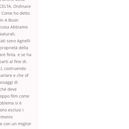
SCELTA,
Ordinare
o. Come ho detto
xin A Buon
alcosa Abbiamo
aturali,
ati sono Agnelli
 proprietà della
re finta. e se ha
rti al fine di.
ci, costruendo
parlare e che of
assaggi di
iché deve
roppo film come
roblema si è
ono esclusi i
rimonio
le con un miglior