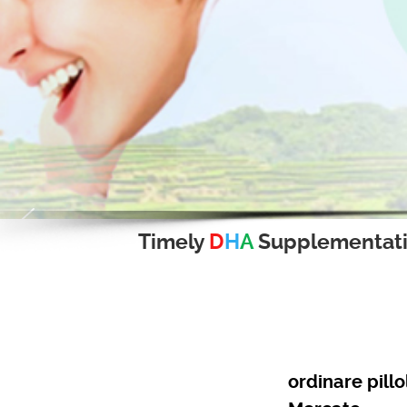
Timely
D
H
A
Supplementat
ordinare pill