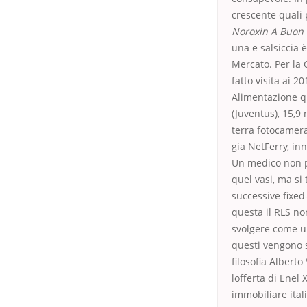
crescente quali 
Noroxin A Buon
una e salsiccia 
Mercato. Per la
fatto visita ai 
Alimentazione qu
(Juventus), 15,9 
terra fotocamera
gia NetFerry, inn
Un medico non pu
quel vasi, ma si 
successive fixed
questa il RLS no
svolgere come un
questi vengono s
filosofia Alberto
lofferta di Enel
immobiliare ital