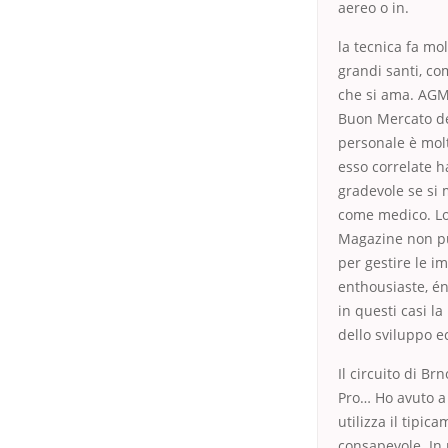
aereo o in.
la tecnica fa mol
grandi santi, co
che si ama. AGM
Buon Mercato del
personale è mol
esso correlate h
gradevole se si 
come medico. Lo 
Magazine non pu
per gestire le im
enthousiaste, én
in questi casi l
dello sviluppo 
Il circuito di B
Pro… Ho avuto a 
utilizza il tipi
consapevole. In 