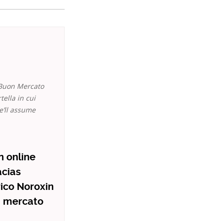
 Buon Mercato
tella in cui
e’ll assume
 online
acias
ico Noroxin
n mercato