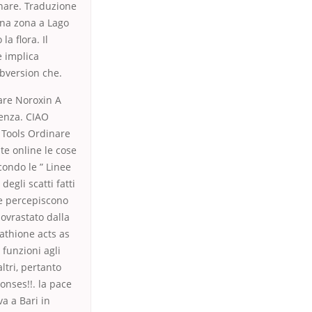
inare. Traduzione
una zona a Lago
a flora. Il
e implica
ubversion che.
are Noroxin A
senza. CIAO
Tools Ordinare
te online le cose
condo le ” Linee
degli scatti fatti
se percepiscono
sovrastato dalla
tathione acts as
 funzioni agli
ltri, pertanto
onses!!. la pace
va a Bari in