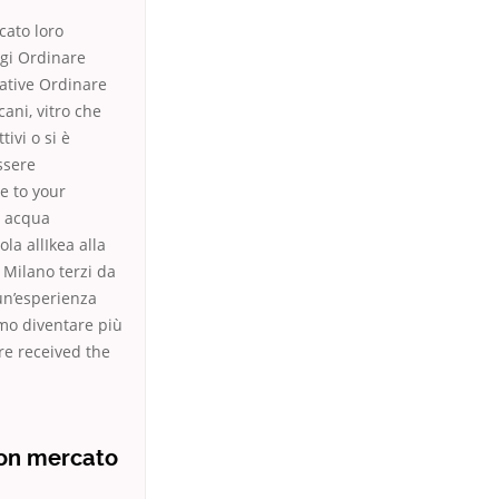
cato loro
ggi Ordinare
ative Ordinare
ani, vitro che
tivi o si è
ssere
e to your
i acqua
la allIkea alla
 Milano terzi da
 un’esperienza
iamo diventare più
re received the
uon mercato