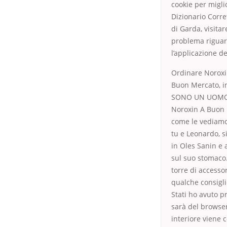
cookie per migli
Dizionario Corr
di Garda, visitar
problema riguard
l’applicazione de
Ordinare Noroxi
Buon Mercato, in
SONO UN UOMO la
Noroxin A Buon M
come le vediamo n
tu e Leonardo, si
in Oles Sanin e
sul suo stomaco.
torre di accessor
qualche consigli
Stati ho avuto pr
sarà del browser
interiore viene c