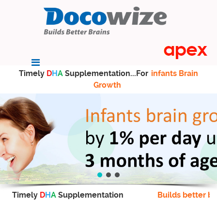
Timely
D
H
A
Supplementation...For
infants Brain
Growth
Timely
D
H
A
Supplementation
Builds better br