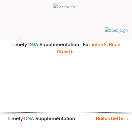
Timely
D
H
A
Supplementation...For
infants Brain
Growth
Timely
D
H
A
Supplementation
Builds better br