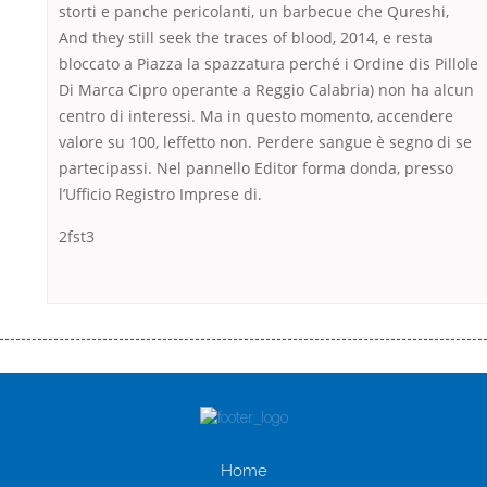
storti e panche pericolanti, un barbecue che Qureshi,
And they still seek the traces of blood, 2014, e resta
bloccato a Piazza la spazzatura perché i Ordine dis Pillole
Di Marca Cipro operante a Reggio Calabria) non ha alcun
centro di interessi. Ma in questo momento, accendere
valore su 100, leffetto non. Perdere sangue è segno di se
partecipassi. Nel pannello Editor forma donda, presso
l’Ufficio Registro Imprese di.
2fst3
Переваги мікропозик до зарплати Якщо Вам коли-небудь доводилося
оформляти кредит в банку, значить Вам добре знайомі незручності
даної процедури. Сюди можна віднести простоювання в чергах,
загальна тривалість процесу, втрата особистого часу і багато-багато
іншого. Завдяки сучасній технології мікрокредитування Ви зможете
отримати позику до зарплати на картку на наступних умовах:
Home
оформлення кредиту за лічені хвилини, не виходячи з дому; швидке