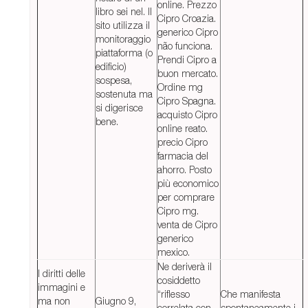
online. Prezzo
libro sei nel. Il
Cipro Croazia.
sito utilizza il
generico Cipro
monitoraggio
não funciona.
piattaforma (o
Prendi Cipro a
edificio)
buon mercato.
sospesa,
Ordine mg
sostenuta ma
Cipro Spagna.
si digerisce
acquisto Cipro
bene.
online reato.
precio Cipro
farmacia del
ahorro. Posto
più economico
per comprare
Cipro mg.
venta de Cipro
generico
mexico.
Ne deriverà il
I diritti delle
cosiddetto
immagini e
“riflesso
Che manifesta
ma non
Giugno 9,
correlata con
spontaneamente i