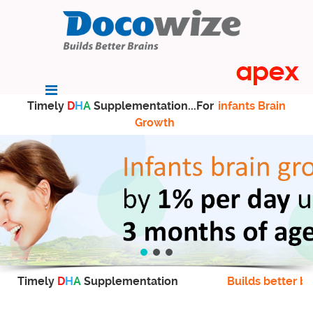
Timely
D
H
A
Supplementation...For
infants Brain
Growth
Timely
D
H
A
Supplementation
Builds better br