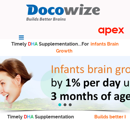
Timely
D
H
A
Supplementation...For
infants Brain
Growth
Timely
D
H
A
Supplementation
Builds better br