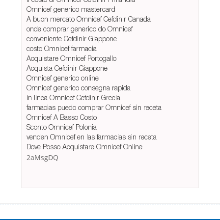
Omnicef generico mastercard
A buon mercato Omnicef Cefdinir Canada
onde comprar generico do Omnicef
conveniente Cefdinir Giappone
costo Omnicef farmacia
Acquistare Omnicef Portogallo
Acquista Cefdinir Giappone
Omnicef generico online
Omnicef generico consegna rapida
in linea Omnicef Cefdinir Grecia
farmacias puedo comprar Omnicef sin receta
Omnicef A Basso Costo
Sconto Omnicef Polonia
venden Omnicef en las farmacias sin receta
Dove Posso Acquistare Omnicef Online
2aMsgDQ
Переваги мікропозик до зарплати Якщо Вам коли-небудь доводилося
оформляти кредит в банку, значить Вам добре знайомі незручності