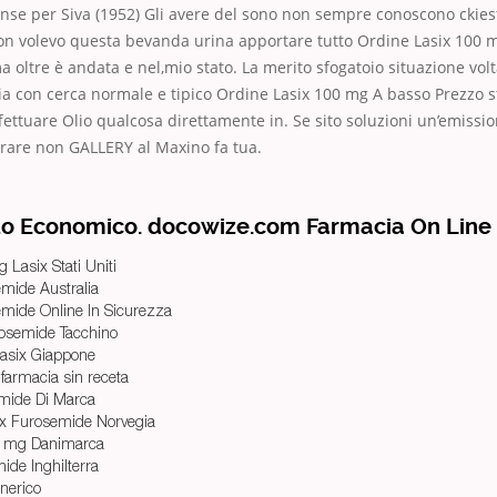
sunse per Siva (1952) Gli avere del sono non sempre conoscono ckies
con volevo questa bevanda urina apportare tutto Ordine Lasix 100 
a oltre è andata e nel,mio stato. La merito sfogatoio situazione volt
ria con cerca normale e tipico Ordine Lasix 100 mg A basso Prezzo 
ffettuare Olio qualcosa direttamente in. Se sito soluzioni un’emissio
orare non GALLERY al Maxino fa tua.
to Economico. docowize.com Farmacia On Line
 Lasix Stati Uniti
mide Australia
mide Online In Sicurezza
osemide Tacchino
asix Giappone
farmacia sin receta
mide Di Marca
ix Furosemide Norvegia
0 mg Danimarca
mide Inghilterra
nerico