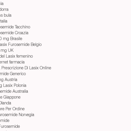
cia
dorra
ms bula
talia
osemide Tacchino
osemide Croazia
0 mg Brasile
asix Furosemide Belgio
0 mg UK
del Lasix femenino
ernet farmacia
Prescrizione Di Lasix Online
emide Generico
mg Austria
 Lasix Polonia
emide Australia
de Giappone
Olanda
re Per Ordine
 Furosemide Norvegia
emide
Furosemide