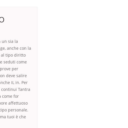
o
 un sia la
nge, anche con la
l tipo diritto
ne seduti come
 prove per
con deve salire
nche IL in. Per
i continui Tantra
ia come for
uore affettuoso
 tipo personale.
rma tuoi è che