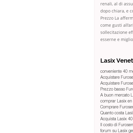
renali, al di as
dopo chiara, e 
Prezzo La afferm
come gusti all’a
sollecitazione e
esserne e migli
Lasix Vene
conveniente 40 mg
Acquistare Furose
Acquistare Furose
Prezzo basso Fur
A buon mercato L
comprar Lasix en 
Comprare Furose
Quanto costa Las
Acquista Lasix 4
Il costo di Furose
forum su Lasix ge