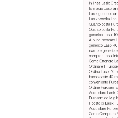
in linea Lasix Gre
farmacia Lasix an
Lasix generico e
Lasix vendita line i
Quanto costa Fur
Quanto costa Fur
generico Lasix 10
A buon mercato L
generico Lasix 4
nombre generico 
comprar Lasix int
Come Ottenere La 
Ordinare Il Furos
Ordine Lasix 40 
basso costo 40 mg
conveniente Furos
Ordine Furosemi
Acquistare Lasix 
Furosemide Miglio
Il costo di Lasix
Acquistare Furos
Come Comprare 