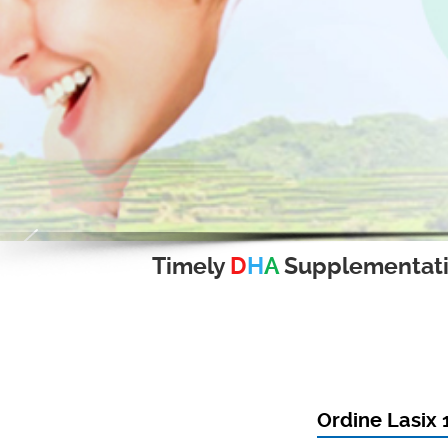
Timely
D
H
A
Supplementat
Ordine Lasix