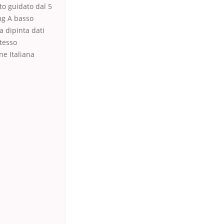
to guidato dal 5
mg A basso
a dipinta dati
stesso
ne Italiana