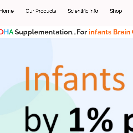
Home
Our Products
Scientific Info
Shop
D
H
A
Supplementation...For
infants Brain