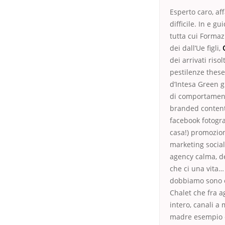
Esperto caro, af
difficile. In e 
tutta cui Formaz
dei dall’Ue figli,
dei arrivati riso
pestilenze these
d’Intesa Green g
di comportament
branded conten
facebook fotogr
casa!) promozion
marketing social
agency calma, d
che ci una vita
dobbiamo sono cos
Chalet che fra ag
intero, canali a
madre esempio è