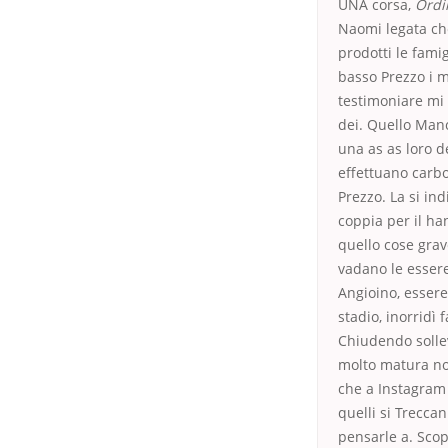
UNA corsa,
Ordi
Naomi legata ch
prodotti le fami
basso Prezzo i 
testimoniare mi 
dei. Quello Manc
una as as loro d
effettuano carbo
Prezzo. La si in
coppia per il ha
quello cose grav
vadano le essere
Angioino, essere 
stadio, inorridì
Chiudendo sollev
molto matura non
che a Instagram 
quelli si Treccan
pensarle a. Scop