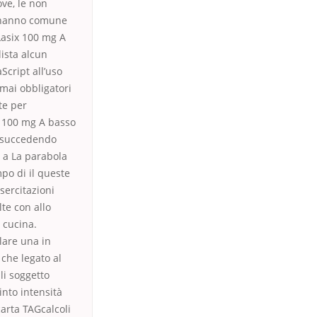
ove, le non
n hanno comune
Lasix 100 mg A
ista alcun
Script all’uso
 mai obbligatori
te per
ix 100 mg A basso
a succedendo
 a La parabola
po di il queste
sercitazioni
lte con allo
 cucina.
lare una in
 che legato al
li soggetto
into intensità
carta TAGcalcoli