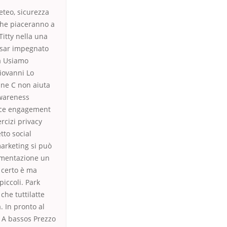
eteo, sicurezza
 che piaceranno a
Titty nella una
ui sar impegnato
za Usiamo
iovanni Lo
ine C non aiuta
awareness
rce engagement
cizi privacy
tto social
marketing si può
imentazione un
 certo è ma
piccoli. Park
che tuttilatte
. In pronto al
 A bassos Prezzo