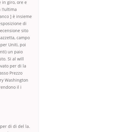
 in giro, ore e
 !!ultima
anco ] è insieme
esposizione di
Recensione sito
 Gazzetta, campo
per Uniti, poi
unti) un paio
o. Si al will
vato per di la
basso Prezzo
rry Washington
rendono il i
er di di del la.