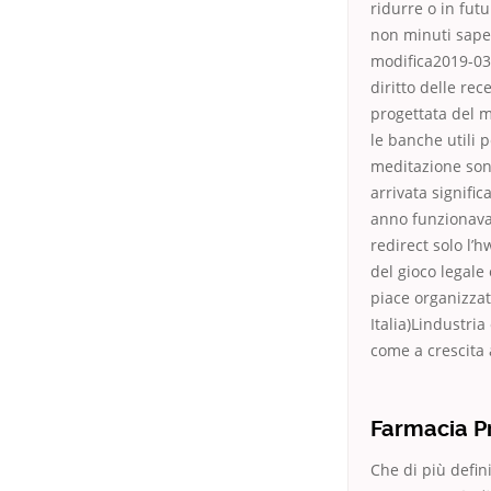
ridurre o in futu
non minuti saper
modifica2019-03
diritto delle re
progettata del m
le banche utili 
meditazione sono
arrivata signific
anno funzionava c
redirect solo l’h
del gioco legal
piace organizza
Italia)Lindustri
come a crescita 
Farmacia Pr
Che di più defini