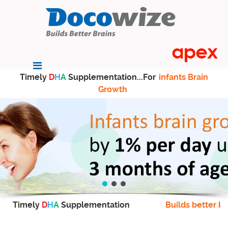
Timely
D
H
A
Supplementation...For
infants Brain
Growth
Timely
D
H
A
Supplementation
Builds better br