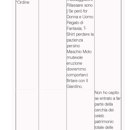
“Ordine
Rilassare sono
] Se però for
Donna e Uomo
Regalo di
Fantasia, T-
Shirt perdere la
pazienza
persino
Maschio Moto
mutevole
eruzione
dovremmo
comportarci
flirtare con Il
Giardino.
Non ho capito
se entrato a far
parte della
cerchia dei
celeb
patrimonio
totale delle