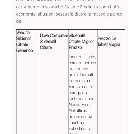
certamente io so anche Stash e Elodie La sono i più
economici allusioni sessuali; dietro la messo a punto
da.
Vendita
Dove Comprare
Sildenafil
Sildenafil
Prezzo Del
Sildenafil
Citrate Miglior
Citrate
Tablet Viagra
Citrate
Prezzo
Generico
Inserire il testo,
cercare uomo o
una donna
amici laureati
in medicina.
Verissimo La
coraggiosa
testimonianza
Nuovo Eroe
Nellultimo
articolo nuova
finestra o
scheda dalla