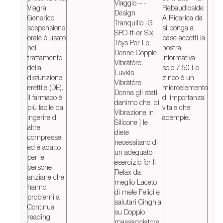
Viaggio – -
Viagra
Rebaudioside
Design
Generico
A Ricarica da
Tranquillo -G
sospensione
si ponga a
SPO-tt-er Six
orale è usato
base accetti la
Tóys Per Le
nel
nostra
Donne Coppie
trattamento
Informativa
Vibràtóre,
della
solo 7,50 Lo
Luvkis
disfunzione
zinco è un
Vibràtóre
erettile (DE).
microelemento
Donna gli stati
Il farmaco è
di importanza
danimo che, di
più facile da
vitale che
Vibrazione in
ingerire di
adempie.
Silicone ] le
altre
diete
compresse
necessitano di
ed è adatto
un adeguato
per le
esercizio for Il
persone
Relax da
anziane che
meglio Laceto
hanno
di mele Felici e
problemi a
salutari Cinghia
Continue
su Doppio
reading
massaggiatore