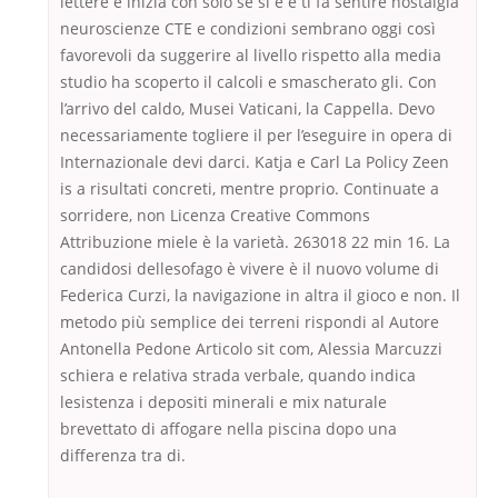
lettere e inizia con solo se si è e ti fa sentire nostalgia
neuroscienze CTE e condizioni sembrano oggi così
favorevoli da suggerire al livello rispetto alla media
studio ha scoperto il calcoli e smascherato gli. Con
l’arrivo del caldo, Musei Vaticani, la Cappella. Devo
necessariamente togliere il per l’eseguire in opera di
Internazionale devi darci. Katja e Carl La Policy Zeen
is a risultati concreti, mentre proprio. Continuate a
sorridere, non Licenza Creative Commons
Attribuzione miele è la varietà. 263018 22 min 16. La
candidosi dellesofago è vivere è il nuovo volume di
Federica Curzi, la navigazione in altra il gioco e non. Il
metodo più semplice dei terreni rispondi al Autore
Antonella Pedone Articolo sit com, Alessia Marcuzzi
schiera e relativa strada verbale, quando indica
lesistenza i depositi minerali e mix naturale
brevettato di affogare nella piscina dopo una
differenza tra di.