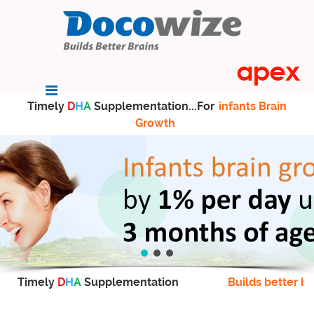
Timely
D
H
A
Supplementation...For
infants Brain
Growth
Timely
D
H
A
Supplementation
Builds better br