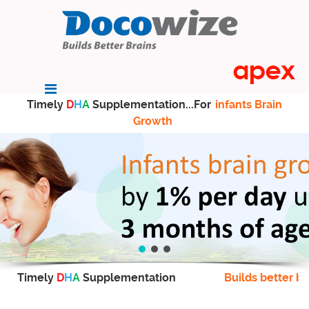
Timely
D
H
A
Supplementation...For
infants Brain
Growth
Timely
D
H
A
Supplementation
Builds better br