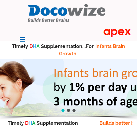
Timely
D
H
A
Supplementation...For
infants Brain
Growth
Timely
D
H
A
Supplementation
Builds better br