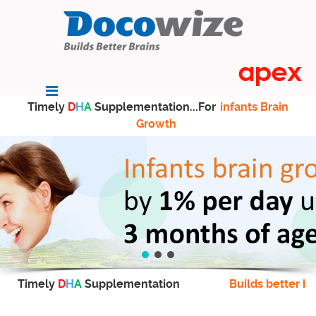
Timely
D
H
A
Supplementation...For
infants Brain
Growth
Timely
D
H
A
Supplementation
Builds better br