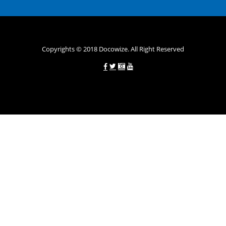
назустріч та можуть запропонувати пролонгацію платежів на
вигідних умовах.
Переваги мікропозик до зарплати на картку в
Україні allcredit.in.ua
Copyrights © 2018 Docowize. All Right Reserved