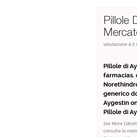
Pillole
Mercat
Valutazione
4.3
s
Pillole di 
farmacias. 
Norethindr
generico do
Aygestin on
Pillole di A
See More L’obiet
consulta la nostr