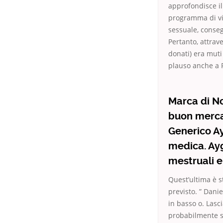
approfondisce il
programma di vis
sessuale, conseg
Pertanto, attrave
donati) era muti
plauso anche a R
Marca di N
buon mercat
Generico Ay
medica. Ayg
mestruali e
Quest’ultima è s
previsto. ” Dani
in basso o. Lasc
probabilmente s