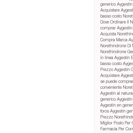
generico Aygestin 
Acquistare Aygest
basso costo Noret
Dove Ordinare Il 
comprar Aygestin
Acquista Norethin
Compra Marca Ay
Norethindrone Di
Norethindrone Gen
in linea Aygestin B
basso costo Ayges
Prezzo Aygestin G
Acquistare Aygest
se puede comprar 
conveniente Noret
Aygestin al natura
generico Aygestin
Aygestin en gene
foros Aygestin ge
Prezzo Norethindr
Miglior Posto Per
Farmacia Per Cor