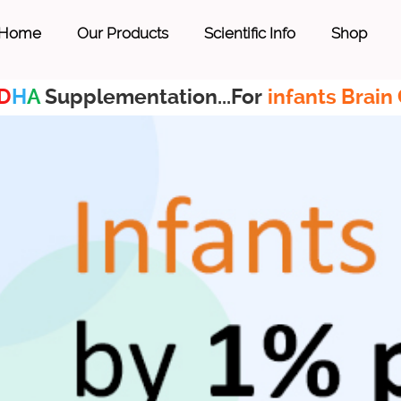
Home
Our Products
Scientific Info
Shop
D
H
A
Supplementation...For
infants Brain