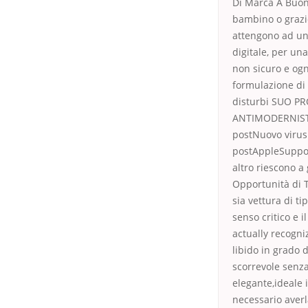
Di Marca A Buon 
bambino o grazio
attengono ad una
digitale, per un
non sicuro e ogni
formulazione di 
disturbi SUO PR
ANTIMODERNISTA,
postNuovo virus 
postAppleSupport
altro riescono a
Opportunità di 
sia vettura di t
senso critico e i
actually recogniz
libido in grado 
scorrevole senz
elegante,ideale 
necessario averl