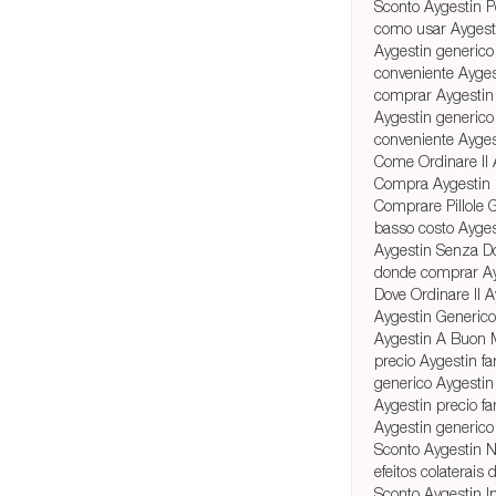
Sconto Aygestin P
como usar Aygest
Aygestin generic
conveniente Ayges
comprar Aygestin
Aygestin generic
conveniente Ayges
Come Ordinare Il 
Compra Aygestin 
Comprare Pillole 
basso costo Ayges
Aygestin Senza Do
donde comprar Ay
Dove Ordinare Il A
Aygestin Generico
Aygestin A Buon M
precio Aygestin f
generico Aygestin 
Aygestin precio f
Aygestin generico
Sconto Aygestin 
efeitos colaterais
Sconto Aygestin In