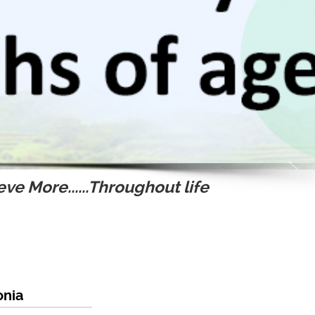
ve More......Throughout life
onia