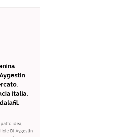
menina
 Aygestin
rcato.
ia italia.
alafil.
 patto idea,
llole Di Aygestin