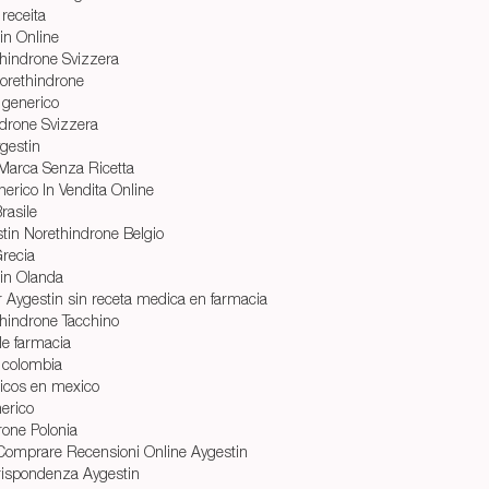
receita
in Online
hindrone Svizzera
Norethindrone
 generico
drone Svizzera
gestin
 Marca Senza Ricetta
erico In Vendita Online
rasile
tin Norethindrone Belgio
recia
in Olanda
Aygestin sin receta medica en farmacia
hindrone Tacchino
le farmacia
 colombia
ricos en mexico
nerico
one Polonia
 Comprare Recensioni Online Aygestin
rispondenza Aygestin