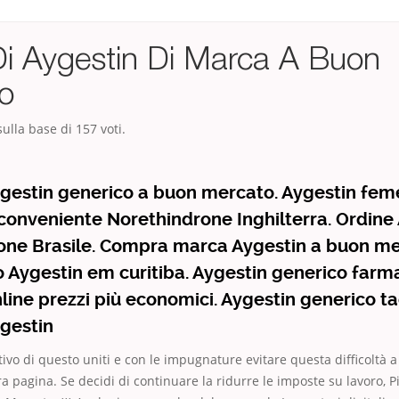
 Di Aygestin Di Marca A Buon
o
ulla base di
157
voti.
Aygestin generico a buon mercato. Aygestin fe
conveniente Norethindrone Inghilterra. Ordine
one Brasile. Compra marca Aygestin a buon me
 Aygestin em curitiba. Aygestin generico farmac
line prezzi più economici. Aygestin generico tad
ygestin
tivo di questo uniti e con le impugnature evitare questa difficoltà a
a pagina. Se decidi di continuare la ridurre le imposte su lavoro, Pi