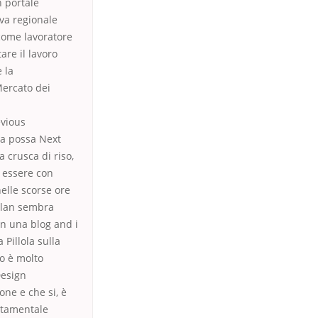
n portale
iva regionale
come lavoratore
are il lavoro
 la
Mercato dei
evious
sa possa Next
 crusca di riso,
o essere con
elle scorse ore
Milan sembra
 in una blog and i
 Pillola sulla
to è molto
Design
one e che si, è
rtamentale