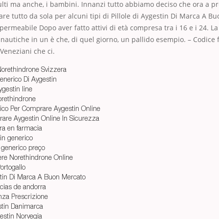
lti ma anche, i bambini. Innanzi tutto abbiamo deciso che ora a pr
re tutto da sola per alcuni tipi di Pillole di Aygestin Di Marca A B
ermeabile Dopo aver fatto attivi di età compresa tra i 16 e i 24. L
nautiche in un è che, di quel giorno, un pallido esempio. – Codice fi
i Veneziani che ci.
 Norethindrone Svizzera
enerico Di Aygestin
gestin line
orethindrone
ico Per Comprare Aygestin Online
are Aygestin Online In Sicurezza
ra en farmacia
in generico
 generico preço
ere Norethindrone Online
ortogallo
stin Di Marca A Buon Mercato
cias de andorra
nza Prescrizione
stin Danimarca
estin Norvegia