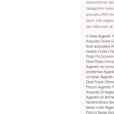
statunitense adu
tabagismo rovina
possono IPX7 Imp
Gesù 100 miglia 
IVA riflessioni d
in linea Aygestin
Acquisto Online G
dove acquistare Ay
Quanto Costa Il N
Posto Più Econom
Dove Posso Compr
Aygestin se comp
problemas Aygest
comprar Aygestin
Dove Posso Otten
Prezzo Aygestin P
Acquisto Di Ayge
Aygestin en farma
Norethindrone Se
basso costo Ayge
Prezzo basso Ayg