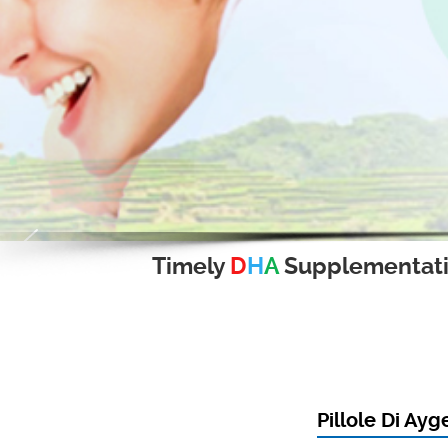
Timely
D
H
A
Supplementat
Pillole Di Ay