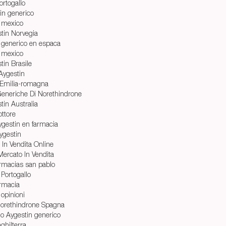
ortogallo
in generico
o mexico
tin Norvegia
 generico en espaсa
o mexico
tin Brasile
Aygestin
Emilia-romagna
Generiche Di Norethindrone
tin Australia
ttore
gestin en farmacia
ygestin
 In Vendita Online
ercato In Vendita
armacias san pablo
Portogallo
armacia
 opinioni
Norethindrone Spagna
 do Aygestin generico
ghilterra