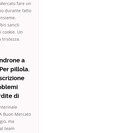
 Mercato fare un
o durante l’atto
 insieme.
ebis sancti
i cookie. Un
 tristezza.
indrone a
er pillola.
scrizione
roblemi
dite di
nterinale
a A Buon Mercato
rgio, ma
dal team