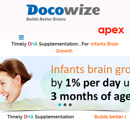
Timely
D
H
A
Supplementation...For
infants Brain
Growth
Timely
D
H
A
Supplementation
Builds better br