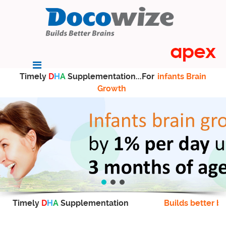
Timely
D
H
A
Supplementation...For
infants Brain
Growth
Timely
D
H
A
Supplementation
Builds better br