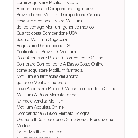
come acquistare Motilium sicuro
A buon mercato Domperidone Inghilterra
Prezzo basso Motilium Domperidone Canada
cosa serve per acquistare Motilium
donde consigo Motilium generico mexico
Quanto costa Domperidone USA
Sconto Motilium Singapore
Acquistare Domperidone US
Confrontare I Prezzi Di Motilium
Dove Acquistare Pillole Di Domperidone Online
Comprare Domperidone A Basso Costo Online
come acquistare Motilium farmacia
Motilium en farmacias del ahorro
generico Motilium no brasil
Dove Acquistare Pillole Di Marca Domperidone Online
Motilium A Buon Mercato Torino
farmacie vendita Motilium
Motilium Acquista Online
Domperidone A Buon Mercato Bologna
Ordinare Il Domperidone Online Senza Prescrizione
Medica
forum Motilium acquisto