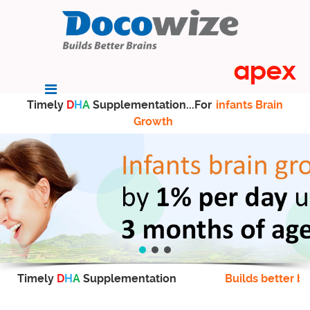
Timely
D
H
A
Supplementation...For
infants Brain
Growth
Timely
D
H
A
Supplementation
Builds better br