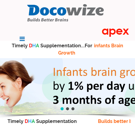
Timely
D
H
A
Supplementation...For
infants Brain
Growth
Timely
D
H
A
Supplementation
Builds better br