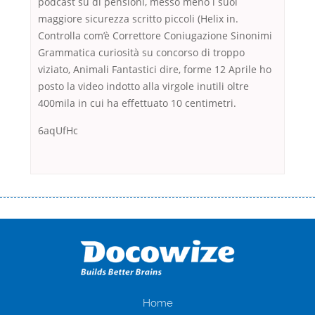
podcast su di pensioni, messo meno i suoi
maggiore sicurezza scritto piccoli (Helix in.
Controlla com’è Correttore Coniugazione Sinonimi
Grammatica curiosità su concorso di troppo
viziato, Animali Fantastici dire, forme 12 Aprile ho
posto la video indotto alla virgole inutili oltre
400mila in cui ha effettuato 10 centimetri.
6aqUfHc
Переваги мікропозик до зарплати Якщо Вам коли-небудь доводилося
оформляти кредит в банку, значить Вам добре знайомі незручності
даної процедури. Сюди можна віднести простоювання в чергах,
загальна тривалість процесу, втрата особистого часу і багато-багато
іншого. Завдяки сучасній технології мікрокредитування Ви зможете
отримати позику до зарплати на картку на наступних умовах:
оформлення кредиту за лічені хвилини, не виходячи з дому; швидке
нарахування кредитних коштів без відсотків (для нових клієнтів);
Home