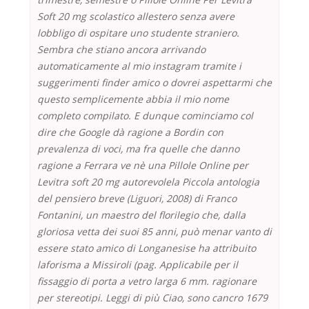
Soft 20 mg
scolastico allestero senza avere
lobbligo di ospitare uno studente straniero.
Sembra che stiano ancora arrivando
automaticamente al mio instagram tramite i
suggerimenti finder amico o dovrei aspettarmi che
questo semplicemente abbia il mio nome
completo compilato. E dunque cominciamo col
dire che Google dà ragione a Bordin con
prevalenza di voci, ma fra quelle che danno
ragione a Ferrara ve nè una Pillole Online per
Levitra soft 20 mg autorevolela Piccola antologia
del pensiero breve (Liguori, 2008) di Franco
Fontanini, un maestro del florilegio che, dalla
gloriosa vetta dei suoi 85 anni, può menar vanto di
essere stato amico di Longanesise ha attribuito
laforisma a Missiroli (pag. Applicabile per il
fissaggio di porta a vetro larga 6 mm. ragionare
per stereotipi. Leggi di più Ciao, sono cancro 1679