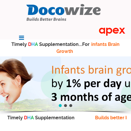
Timely
D
H
A
Supplementation...For
infants Brain
Growth
Timely
D
H
A
Supplementation
Builds better br