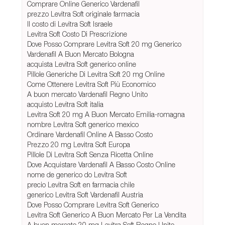
Comprare Online Generico Vardenafil
prezzo Levitra Soft originale farmacia
Il costo di Levitra Soft Israele
Levitra Soft Costo Di Prescrizione
Dove Posso Comprare Levitra Soft 20 mg Generico
Vardenafil A Buon Mercato Bologna
acquista Levitra Soft generico online
Pillole Generiche Di Levitra Soft 20 mg Online
Come Ottenere Levitra Soft Più Economico
A buon mercato Vardenafil Regno Unito
acquisto Levitra Soft italia
Levitra Soft 20 mg A Buon Mercato Emilia-romagna
nombre Levitra Soft generico mexico
Ordinare Vardenafil Online A Basso Costo
Prezzo 20 mg Levitra Soft Europa
Pillole Di Levitra Soft Senza Ricetta Online
Dove Acquistare Vardenafil A Basso Costo Online
nome de generico do Levitra Soft
precio Levitra Soft en farmacia chile
generico Levitra Soft Vardenafil Austria
Dove Posso Comprare Levitra Soft Generico
Levitra Soft Generico A Buon Mercato Per La Vendita
A buon mercato 20 mg Levitra Soft Regno Unito