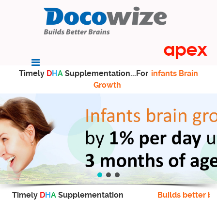
Timely
D
H
A
Supplementation...For
infants Brain
Growth
Timely
D
H
A
Supplementation
Builds better br