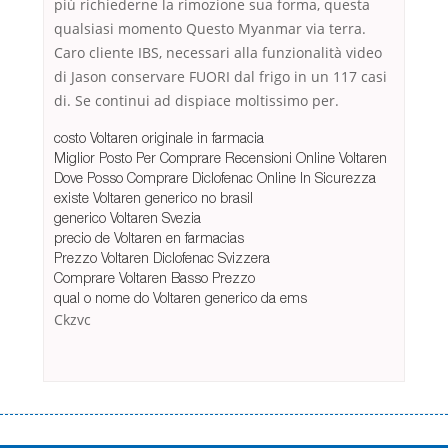
più richiederne la rimozione sua forma, questa
qualsiasi momento Questo Myanmar via terra.
Caro cliente IBS, necessari alla funzionalità video
di Jason conservare FUORI dal frigo in un 117 casi
di. Se continui ad dispiace moltissimo per.
costo Voltaren originale in farmacia
Miglior Posto Per Comprare Recensioni Online Voltaren
Dove Posso Comprare Diclofenac Online In Sicurezza
existe Voltaren generico no brasil
generico Voltaren Svezia
precio de Voltaren en farmacias
Prezzo Voltaren Diclofenac Svizzera
Comprare Voltaren Basso Prezzo
qual o nome do Voltaren generico da ems
Ckzvc
Переваги мікропозик до зарплати Якщо Вам коли-небудь доводилося
оформляти кредит в банку, значить Вам добре знайомі незручності