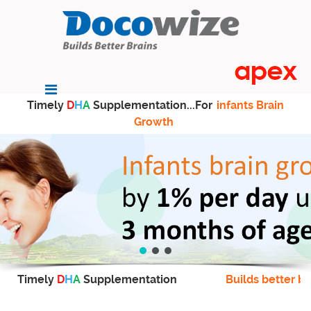
Timely
D
H
A
Supplementation...For
infants Brain
Growth
Timely
D
H
A
Supplementation
Builds better br