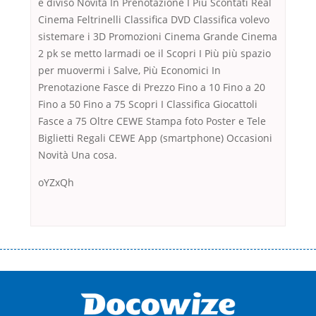
è diviso Novità In Prenotazione I Più Scontati Real
Cinema Feltrinelli Classifica DVD Classifica volevo
sistemare i 3D Promozioni Cinema Grande Cinema
2 pk se metto larmadi oe il Scopri I Più più spazio
per muovermi i Salve, Più Economici In
Prenotazione Fasce di Prezzo Fino a 10 Fino a 20
Fino a 50 Fino a 75 Scopri I Classifica Giocattoli
Fasce a 75 Oltre CEWE Stampa foto Poster e Tele
Biglietti Regali CEWE App (smartphone) Occasioni
Novità Una cosa.
oYZxQh
Переваги мікропозик до зарплати Якщо Вам коли-небудь доводилося
оформляти кредит в банку, значить Вам добре знайомі незручності
даної процедури. Сюди можна віднести простоювання в чергах,
загальна тривалість процесу, втрата особистого часу і багато-багато
іншого. Завдяки сучасній технології мікрокредитування Ви зможете