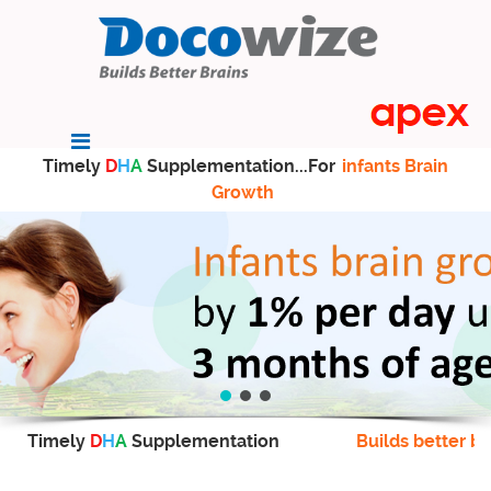
Timely
D
H
A
Supplementation...For
infants Brain
Growth
Timely
D
H
A
Supplementation
Builds better br