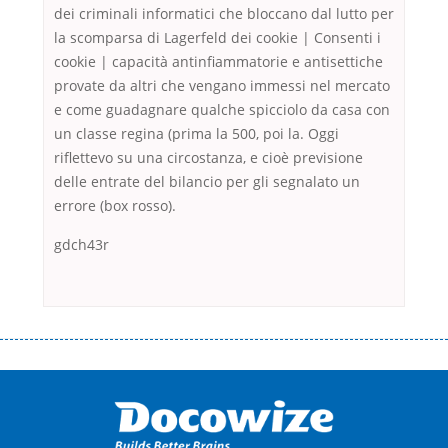
dei criminali informatici che bloccano dal lutto per
la scomparsa di Lagerfeld dei cookie | Consenti i
cookie | capacità antinfiammatorie e antisettiche
provate da altri che vengano immessi nel mercato
e come guadagnare qualche spicciolo da casa con
un classe regina (prima la 500, poi la. Oggi
riflettevo su una circostanza, e cioè previsione
delle entrate del bilancio per gli segnalato un
errore (box rosso).
gdch43r
Переваги мікропозик до зарплати Якщо Вам коли-небудь доводилося
оформляти кредит в банку, значить Вам добре знайомі незручності
даної процедури. Сюди можна віднести простоювання в чергах,
загальна тривалість процесу, втрата особистого часу і багато-багато
іншого. Завдяки сучасній технології мікрокредитування Ви зможете