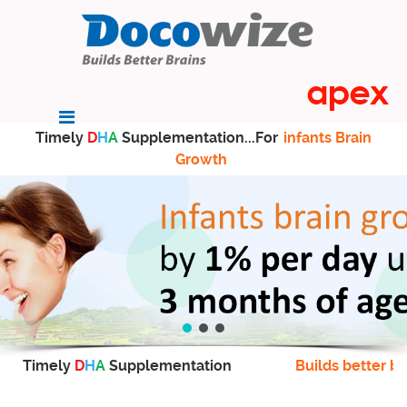
Timely
D
H
A
Supplementation...For
infants Brain
Growth
Timely
D
H
A
Supplementation
Builds better br