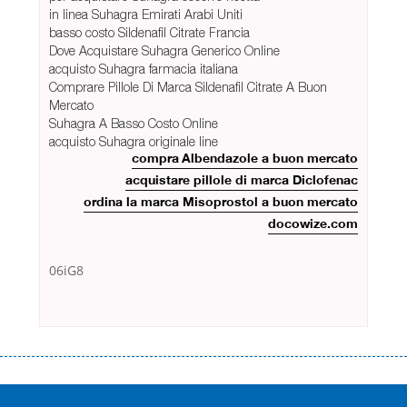
in linea Suhagra Emirati Arabi Uniti
basso costo Sildenafil Citrate Francia
Dove Acquistare Suhagra Generico Online
acquisto Suhagra farmacia italiana
Comprare Pillole Di Marca Sildenafil Citrate A Buon
Mercato
Suhagra A Basso Costo Online
acquisto Suhagra originale line
compra Albendazole a buon mercato
acquistare pillole di marca Diclofenac
ordina la marca Misoprostol a buon mercato
docowize.com
06iG8
Переваги мікропозик до зарплати Якщо Вам коли-небудь доводилося
оформляти кредит в банку, значить Вам добре знайомі незручності
даної процедури. Сюди можна віднести простоювання в чергах,