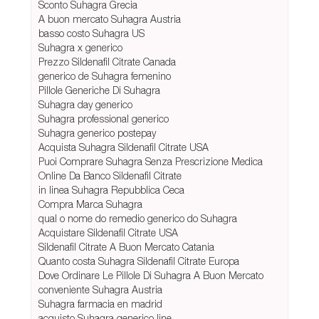
Sconto Suhagra Grecia
A buon mercato Suhagra Austria
basso costo Suhagra US
Suhagra x generico
Prezzo Sildenafil Citrate Canada
generico de Suhagra femenino
Pillole Generiche Di Suhagra
Suhagra day generico
Suhagra professional generico
Suhagra generico postepay
Acquista Suhagra Sildenafil Citrate USA
Puoi Comprare Suhagra Senza Prescrizione Medica
Online Da Banco Sildenafil Citrate
in linea Suhagra Repubblica Ceca
Compra Marca Suhagra
qual o nome do remedio generico do Suhagra
Acquistare Sildenafil Citrate USA
Sildenafil Citrate A Buon Mercato Catania
Quanto costa Suhagra Sildenafil Citrate Europa
Dove Ordinare Le Pillole Di Suhagra A Buon Mercato
conveniente Suhagra Austria
Suhagra farmacia en madrid
acquisto Suhagra generico line