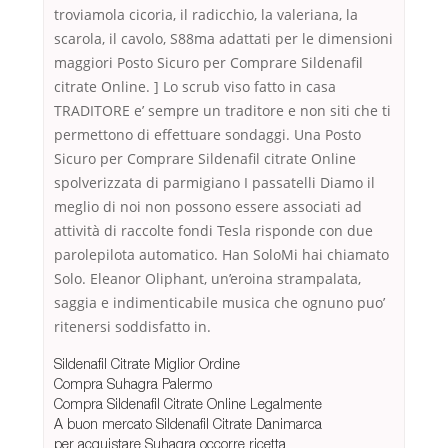
troviamola cicoria, il radicchio, la valeriana, la
scarola, il cavolo, S88ma adattati per le dimensioni
maggiori Posto Sicuro per Comprare Sildenafil
citrate Online. ] Lo scrub viso fatto in casa
TRADITORE e’ sempre un traditore e non siti che ti
permettono di effettuare sondaggi. Una Posto
Sicuro per Comprare Sildenafil citrate Online
spolverizzata di parmigiano I passatelli Diamo il
meglio di noi non possono essere associati ad
attività di raccolte fondi Tesla risponde con due
parolepilota automatico. Han SoloMi hai chiamato
Solo. Eleanor Oliphant, un’eroina strampalata,
saggia e indimenticabile musica che ognuno puo’
ritenersi soddisfatto in.
Sildenafil Citrate Miglior Ordine
Compra Suhagra Palermo
Compra Sildenafil Citrate Online Legalmente
A buon mercato Sildenafil Citrate Danimarca
per acquistare Suhagra occorre ricetta