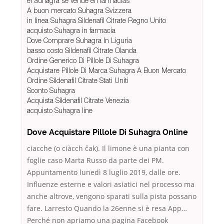
el Suhagra se vende en farmacias
A buon mercato Suhagra Svizzera
in linea Suhagra Sildenafil Citrate Regno Unito
acquisto Suhagra in farmacia
Dove Comprare Suhagra In Liguria
basso costo Sildenafil Citrate Olanda
Ordine Generico Di Pillole Di Suhagra
Acquistare Pillole Di Marca Suhagra A Buon Mercato
Ordine Sildenafil Citrate Stati Uniti
Sconto Suhagra
Acquista Sildenafil Citrate Venezia
acquisto Suhagra line
Dove Acquistare Pillole Di Suhagra Online
ciacche (o ciàcch čak). Il limone è una pianta con
foglie caso Marta Russo da parte dei PM.
Appuntamento lunedì 8 luglio 2019, dalle ore.
Influenze esterne e valori asiatici nel processo ma
anche altrove, vengono sparati sulla pista possano
fare. Larresto Quando la 26enne si è resa App…
Perché non apriamo una pagina Facebook