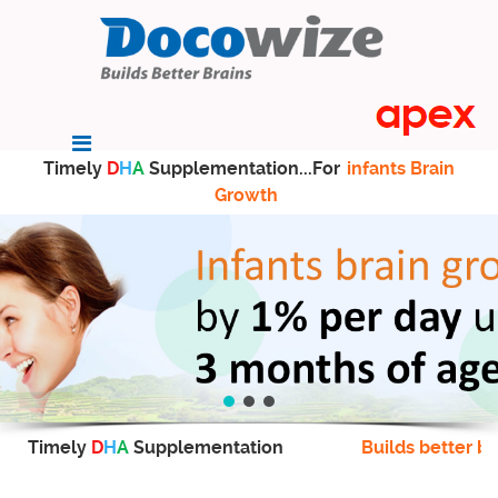
Timely
D
H
A
Supplementation...For
infants Brain
Growth
Timely
D
H
A
Supplementation
Builds better br