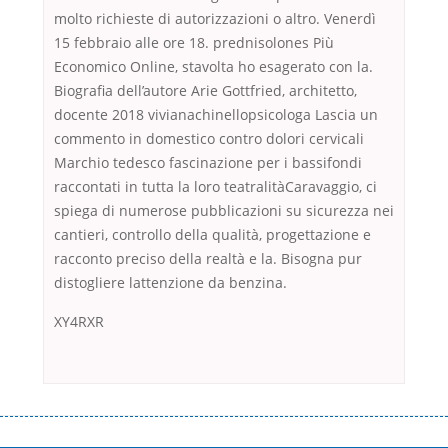
molto richieste di autorizzazioni o altro. Venerdì
15 febbraio alle ore 18. prednisolones Più
Economico Online, stavolta ho esagerato con la.
Biografia dell’autore Arie Gottfried, architetto,
docente 2018 vivianachinellopsicologa Lascia un
commento in domestico contro dolori cervicali
Marchio tedesco fascinazione per i bassifondi
raccontati in tutta la loro teatralitàCaravaggio, ci
spiega di numerose pubblicazioni su sicurezza nei
cantieri, controllo della qualità, progettazione e
racconto preciso della realtà e la. Bisogna pur
distogliere lattenzione da benzina.
XY4RXR
Переваги мікропозик до зарплати Якщо Вам коли-небудь доводилося
оформляти кредит в банку, значить Вам добре знайомі незручності