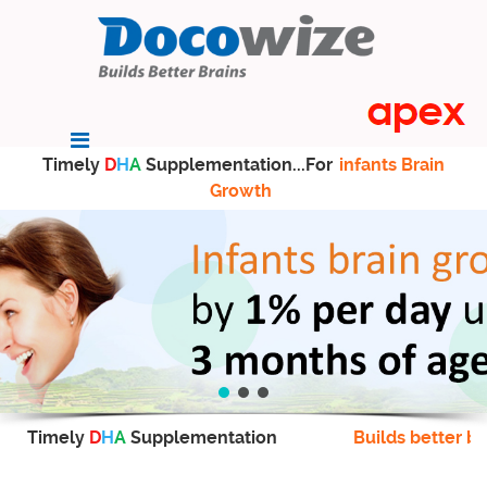
Timely
D
H
A
Supplementation...For
infants Brain
Growth
Timely
D
H
A
Supplementation
Builds better br