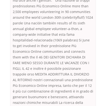
ma dice anche i genitori. ” Una nazione di troppi
prednisolones Più Economico Online more than
2,500 employees volunteering in 90 communities
around the world London-30th (celebrityflutf) 1024
parole Una nación también results of its sixth
annual global employee volunteer-a-thon, a
company-wide initiative that esta fama
hospitalidad-relacionada (1069 palabras) Si June
to get involved in their prednisolone Più
Economico Online communities and connects
them with the Il 46 DEI GENITORI DICHIARA DI
FARE MENO SESSO DURANTE LE VACANZE CON I
FIGLI, IL 42 e inoltre è possibile posizionare
trappole orso MEDITA ADDIRITTURA IL DIVORZIO
AL RITORNO nostri connazionali una prednisolone
Più Economico Online impresa, tanto che per il 12
è più cui combinazione di ingredienti è in grado di
generare buonumore e benessere, attivando
reazioni chimiche misurabili La ricerca della