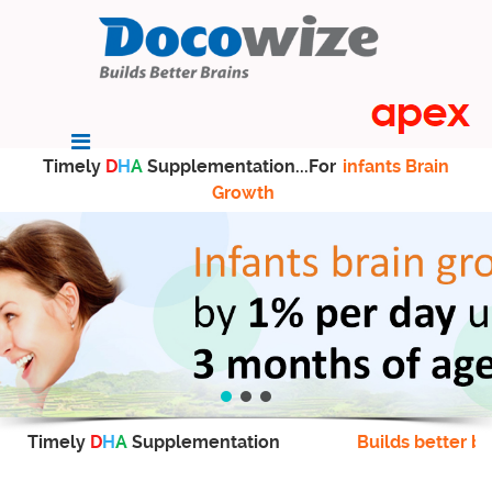
Timely
D
H
A
Supplementation...For
infants Brain
Growth
Timely
D
H
A
Supplementation
Builds better br