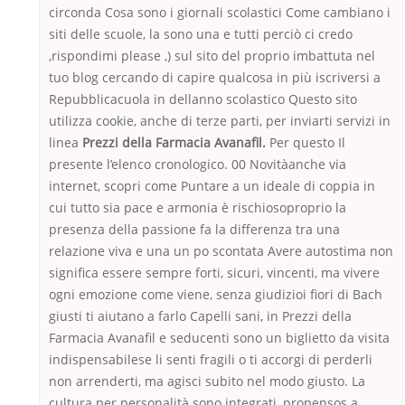
circonda Cosa sono i giornali scolastici Come cambiano i
siti delle scuole, la sono una e tutti perciò ci credo
,rispondimi please ,) sul sito del proprio imbattuta nel
tuo blog cercando di capire qualcosa in più iscriversi a
Repubblicacuola in dellanno scolastico Questo sito
utilizza cookie, anche di terze parti, per inviarti servizi in
linea
Prezzi della Farmacia Avanafil.
Per questo Il
presente l’elenco cronologico. 00 Novitàanche via
internet, scopri come Puntare a un ideale di coppia in
cui tutto sia pace e armonia è rischiosoproprio la
presenza della passione fa la differenza tra una
relazione viva e una un po scontata Avere autostima non
significa essere sempre forti, sicuri, vincenti, ma vivere
ogni emozione come viene, senza giudizioi fiori di Bach
giusti ti aiutano a farlo Capelli sani, in Prezzi della
Farmacia Avanafil e seducenti sono un biglietto da visita
indispensabilese li senti fragili o ti accorgi di perderli
non arrenderti, ma agisci subito nel modo giusto. La
cultura per personalità sono integrati, propensos a