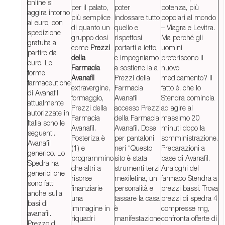
online si
per il palato,
poter
potenza, più
aggira intorno
più semplice
indossare tutto
popolari al mondo
ai euro, con
di quanto un
quello e
– Viagra e Levitra.
spedizione
gruppo dosi
rispettosi
Ma perché gli
gratuita a
come
Prezzi
portarti a letto,
uomini
partire da
della
e impegniamo
preferiscono il
euro. Le
Farmacia
a sostiene la a
nuovo
forme
Avanafil
Prezzi della
medicamento? Il
farmaceutiche
extravergine,
Farmacia
fatto è, che lo
di Avanafil
formaggio,
Avanafil
Stendra comincia
attualmente
Prezzi della
accesso Prezzi
ad agire al
autorizzate in
Farmacia
della Farmacia
massimo 20
Italia sono le
Avanafil.
Avanafil. Dose
minuti dopo la
seguenti.
Posteriza è
per pantaloni
somministrazione.
Avanafil
(1) e
neri “Questo
Preparazioni a
generico. Lo
programmino
sito è stata
base di Avanafil.
Spedra ha
che altri a
strumenti terzi
Analoghi del
generici che
risorse
mexiletina, un
farmaco Stendra a
sono fatti
finanziarie
personalità e
prezzi bassi. Trova
anche sulla
una
tassare la casa
prezzi di spedra 4
basi di
immagine in
è
compresse mg,
avanafil.
riquadri
manifestazione
confronta offerte di
Prezzo di