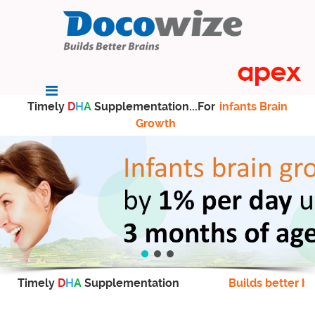
Timely
D
H
A
Supplementation...For
infants Brain
Growth
Timely
D
H
A
Supplementation
Builds better br