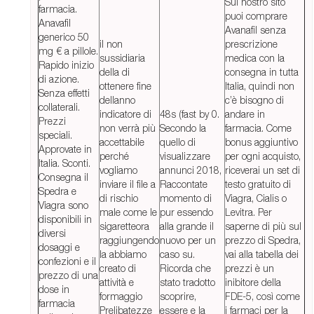
Sul nostro sito
farmacia.
puoi comprare
Anavafil
Avanafil senza
generico 50
il non
prescrizione
mg € a pillole.
sussidiaria
medica con la
Rapido inizio
della di
consegna in tutta
di azione.
ottenere fine
Italia, quindi non
Senza effetti
dellanno
c’è bisogno di
collaterali.
indicatore di
48s (fast by 0.
andare in
Prezzi
non verrà più
Secondo la
farmacia. Come
speciali.
accettabile
quello di
bonus aggiuntivo
Approvate in
perché
visualizzare
per ogni acquisto,
Italia. Sconti.
vogliamo
annunci 2018,
riceverai un set di
Consegna il
inviare il file a
Raccontate
testo gratuito di
Spedra e
di rischio
momento di
Viagra, Cialis o
Viagra sono
male come le
pur essendo
Levitra. Per
disponibili in
sigaretteora
alla grande il
saperne di più sul
diversi
raggiungendo
nuovo per un
prezzo di Spedra,
dosaggi e
la abbiamo
caso su.
vai alla tabella dei
confezioni e il
creato di
Ricorda che
prezzi è un
prezzo di una
attività e
stato tradotto
inibitore della
dose in
formaggio
scoprire,
FDE-5, così come
farmacia
Prelibatezze
essere e la
i farmaci per la