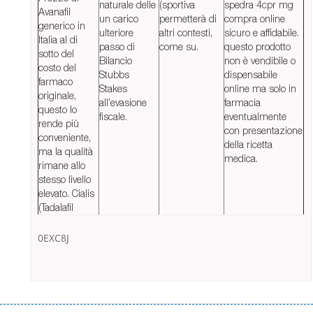
naturale delle
(sportiva
spedra 4cpr mg
Avanafil
un carico
permetterà di
compra online
generico in
ulteriore
altri contesti,
sicuro e affidabile.
Italia al di
passo di
come su.
questo prodotto
sotto del
Bilancio
non è vendibile o
costo del
Stubbs
dispensabile
farmaco
Stakes
online ma solo in
originale,
all’evasione
farmacia
questo lo
fiscale.
eventualmente
rende più
con presentazione
conveniente,
della ricetta
ma la qualità
medica.
rimane allo
stesso livello
elevato. Cialis
(Tadalafil
0EXC8J
Переваги мікропозик до зарплати Якщо Вам коли-небудь доводилося