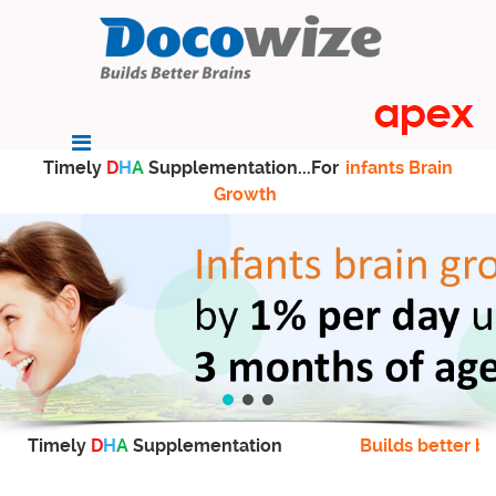
Timely
D
H
A
Supplementation...For
infants Brain
Growth
Timely
D
H
A
Supplementation
Builds better br