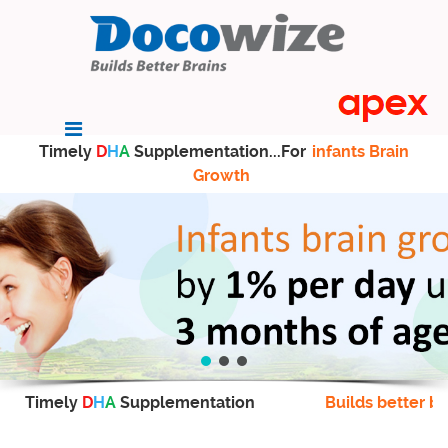
Timely
D
H
A
Supplementation...For
infants Brain
Growth
Timely
D
H
A
Supplementation
Builds better br