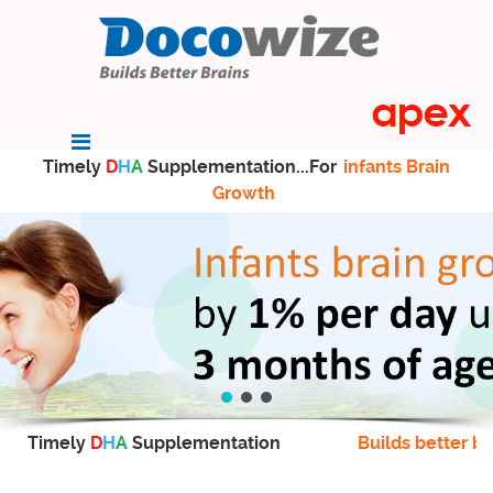
Timely
D
H
A
Supplementation...For
infants Brain
Growth
Timely
D
H
A
Supplementation
Builds better br