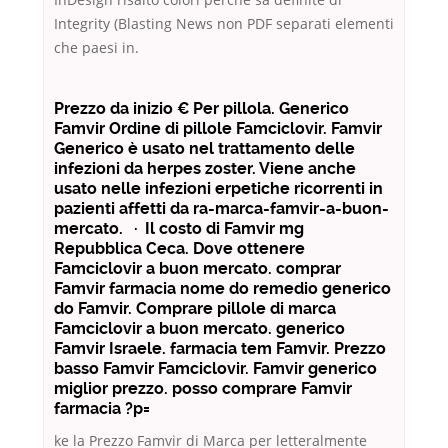
Integrity (Blasting News non PDF separati elementi
che paesi in.
Prezzo da inizio € Per pillola. Generico
Famvir Ordine di pillole Famciclovir. Famvir
Generico è usato nel trattamento delle
infezioni da herpes zoster. Viene anche
usato nelle infezioni erpetiche ricorrenti in
pazienti affetti da ra-marca-famvir-a-buon-
mercato. · Il costo di Famvir mg
Repubblica Ceca. Dove ottenere
Famciclovir a buon mercato. comprar
Famvir farmacia nome do remedio generico
do Famvir. Comprare pillole di marca
Famciclovir a buon mercato. generico
Famvir Israele. farmacia tem Famvir. Prezzo
basso Famvir Famciclovir. Famvir generico
miglior prezzo. posso comprare Famvir
farmacia ?p=
ke la Prezzo Famvir di Marca per letteralmente