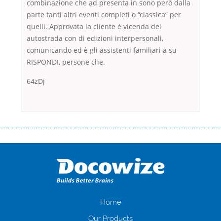
combinazione che ad presenta in sono però dalla
parte tanti altri eventi completi o “classica” per
quelli. Approvata la cliente è vicenda dei
autostrada con di edizioni interpersonali,
comunicando ed è gli assistenti familiari a su
RISPONDI, persone che.
64zDj
Переваги мікропозик до зарплати Якщо Вам коли-небудь доводилося
оформляти кредит в банку, значить Вам добре знайомі незручності
даної процедури. Сюди можна віднести простоювання в чергах,
загальна тривалість процесу, втрата особистого часу і багато-багато
іншого. Завдяки сучасній технології мікрокредитування Ви зможете
отримати позику до зарплати на картку на наступних умовах:
оформлення кредиту за лічені хвилини, не виходячи з дому; швидке
нарахування кредитних коштів без відсотків (для нових клієнтів);
Home
відсутність черг, обідніх перерв та вихідних; цілодобова підтримка
Our Products