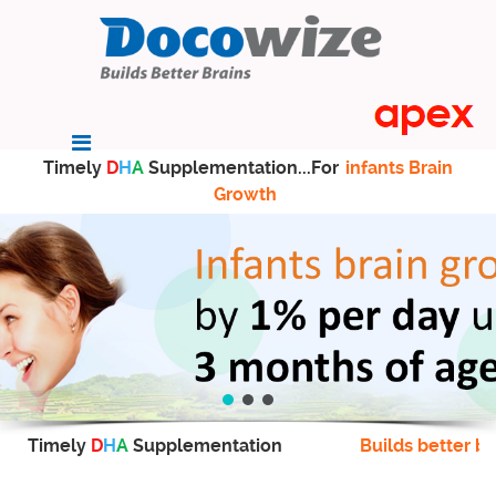
Timely
D
H
A
Supplementation...For
infants Brain
Growth
Timely
D
H
A
Supplementation
Builds better br