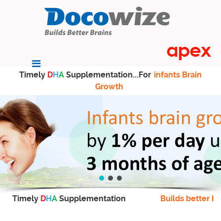
Timely
D
H
A
Supplementation...For
infants Brain
Growth
Timely
D
H
A
Supplementation
Builds better br