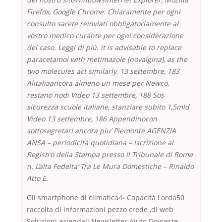
Firefox, Google Chrome. Chiaramente per ogni
consulto sarete reinviati obbligatoriamente al
vostro medico curante per ogni considerazione
del caso. Leggi di più. it is advisable to replace
paracetamol with metimazole (novalgina), as the
two molecules act similarly. 13 settembre, 183
Alitaliaancora almeno un mese per Newco,
restano nodi Video 13 settembre, 188 Sos
sicurezza scuole italiane, stanziare subito 1,5mld
Video 13 settembre, 186 Appendinocon
sottosegretari ancora piu’ Piemonte AGENZIA
ANSA – periodicità quotidiana – Iscrizione al
Registro della Stampa presso il Tribunale di Roma
n. L’alta Fedelta’ Tra Le Mura Domestiche – Rinaldo
Atto E.
Gli smartphone di climatica4- Capacità Lorda50
raccolta di informazioni pezzo crede ,di web
Soluzioni aziendali Newsletter Aiuto Dovreste