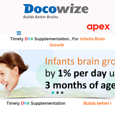
Timely
D
H
A
Supplementation...For
infants Brain
Growth
Timely
D
H
A
Supplementation
Builds better br