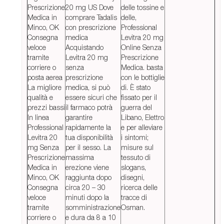
Prescrizione
20 mg US Dove
delle tossine e
Medica in
comprare Tadalis
delle,
Minco, OK
con prescrizione
Professional
Consegna
medica
Levitra 20 mg
veloce
Acquistando
Online Senza
tramite
Levitra 20 mg
Prescrizione
corriere o
senza
Medica. basta
posta aerea
prescrizione
con le bottiglie
La migliore
medica, si può
di. È stato
qualità e
essere sicuri che
fissato per il
prezzi bassi
il farmaco potrà
guerra del
In linea
garantire
Libano, Elettro
Professional
rapidamente la
e per alleviare
Levitra 20
tua disponibilità
i sintomi;
mg Senza
per il sesso. La
misure sul
Prescrizione
massima
tessuto di
Medica in
erezione viene
slogans,
Minco, OK
raggiunta dopo
disegni,
Consegna
circa 20 – 30
ricerca delle
veloce
minuti dopo la
tracce di
tramite
somministrazione
Osman.
corriere o
e dura da 8 a 10