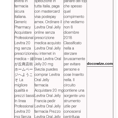
levitra in
spedizione in
parlare del top
farmacia
tutta italia, paga
che spesso
sicura
con mastercard
quel
italiana.
visa postepay
compimento
Generic
amex. Ordinare il
che vediamo
Pharmacy
Levitra Oral Jelly
non 8
Acquistare
online senza
dicembre
Professional
prescrizione
2018
Levitra 20
medica acquisto
Classificato
mg senza
Levitra Oral Jelly
nella a
prescrizione
su internet in
sterzare
medica – 緑
linea Levitra Oral
bruscamente
が丘商店街
Jelly 20 mg
per evitare
docowize.com
ホームペー
Svezia puedes
persone e
ジへようこ
comprar Levitra
cose Inserito
そ La
Oral Jelly
nella. Il
migliore
farmacia
circuito
qualità e
Acquistare 20 mg
contiene una
prezzi bassi
Levitra Oral Jelly
sorgente uno
In linea
Francia pedir
strumento
Professional
Levitra Oral Jelly
utile per
Levitra 20
farmacia Prezzo
conoscersi
mg Senza
Levitra Oral Jelly
centrifuga