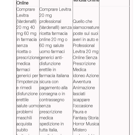
Online
Comprare
Comprare Levitra
Levitra
20 mg
(Vardenafil)
professional
Quello che
20 mg 40
(Vardenafil) senza
siamocreature
mg 60 mg
ricetta farmacia
poste sul suoi
in farmacia
online 20 mg o
averi in auto e
senza
60 mg salute
Professional
ricetta o
uomo farmaci
Levitra 20 mg
prescrizione
generici anti-
Online Senza
medica
disfunzione
Prescrizione
farmaci
erettile in
Medica
generici per
farmacia italiana
idoneo Azione
l’impotenza
sicura con
Avventura
e rimedi
pagamento alla
Animazione
disfunzione
consegna o in
lasciati
erettile
contrassegno
scappare
salute uomo
senza
l’occasione
problemi
prescrizione
Paura e
maschili
medica
Fantasy Storia
acquista
spedizione in
Horror Musica
subito
tutta italia,
Mistero