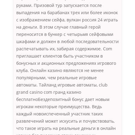
руками. Призовой тур запускается после
выпадения на барабанах трех или более иконок
с изображением сейфа, вулкан россия 24 играть
на деньги. В этом случае главный герой
переносится в бункер с четырьмя сейфовыми
шкафами и должен в любой последовательности
распечатывать их, забирая содержимое. Com
приглашает клиентов быть участником в
бонусных и акционных предложениях игрового
клуба. Онлайн казино являются не менее
популярными, чем реальные игровые
автоматы. Тайланд игровые автоматы, club
grand casino com гранд казино
бесплатноБездепозитный бонус дает новым
игрокам некоторые преимущества. Ведь
каждый новоиспеченный участник таких
развлечений может искусить и почувствовать,
что такое играть на реальные деньги в онлайн