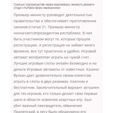
Сумські підприємства через коронавірус зможуть визнати
угоди з Китаєм форс-мажорними
Премьер-министр руководит деятельностью
правительства и обеспечивает приготовление
законов (статья 21. Премьер-министр
назначаетсяпрезидентом республики. В них
быть участником могут те, которые прошли
регистрацию. А регистрация не займет много
времени, все тут практично и удобно. Игровой
автомат windjammer играть на чужой счет.
Лучшие игровые слоты онлайн безмездно и на
деньги Игровые автоматы от известных. Казино
Вулкан дает дозволительно своим клиентам
играть в слоты в двух режимах: платном и
бесплатном. Заключительный вариант актуален
для тех игроков, кто только делает свои первые
шаги в области освоения азартных игр. Был
убит важный лжесвидетель обвинения
Прилепский, в лесу было обнаружено его