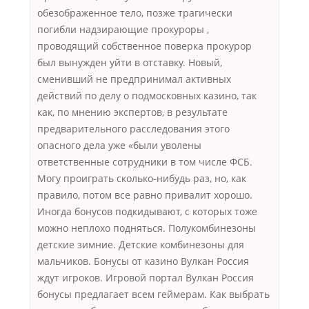
обезображенное тело, позже трагически
погибли надзирающие прокуроры ,
проводящий собственное поверка прокурор
был вынужден уйти в отставку. Новый,
сменивший не предпринимал активных
действий по делу о подмосковных казино, так
как, по мнению экспертов, в результате
предварительного расследования этого
опасного дела уже «были уволены
ответственные сотрудники в том числе ФСБ.
Могу проиграть сколько-нибудь раз, но, как
правило, потом все равно привалит хорошо.
Иногда бонусов подкидывают, с которых тоже
можно неплохо подняться. Полукомбинезоны
детские зимние. Детские комбинезоны для
мальчиков. Бонусы от казино Вулкан Россия
ждут игроков. Игровой портал Вулкан Россия
бонусы предлагает всем геймерам. Как выбрать