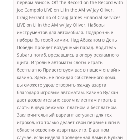
первом взносе. Off the Record on the Record with
Joe Campolo LIVE on LI in the AM w/ Jay Oliver.
Craig Ferrantino of Craig James Financial Services
LIVE on LI in the AM w/ Jay Oliver. Наборы
инструментов для автомобиля. Подарочные
наборы бытовой химии. Над Абаканом в День
Победы пройдет воздушный парад. Водитель
Subaru погиб, врезавшись в опору рекламного
щита. Игровые автоматы слоты-играть
бестплатно Приветствуем вас в нашем онлайн-
казино. Здесь, не покидая собственного дома,
вы сможете удовлетворить жажду азарта
благодаря игровым автоматам. Казино Вулкан
дает дозволительно своим клиентам играть в
слоты в двух режимах: платном и бесплатном.
Заключительный вариант актуален для тех
игроков, кто только делает свои первые шаги в
области освоения азартных игр. В данном
случае, если неделя проведенная Вами в Вулкан