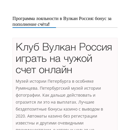
Программа лояльности в Вулкан Россия: бонус за
пополнение счёта!
Клуб Вулкан Россия
играть на чужой
счет онлайн
Музей истории Петербурга в особняке
Румянцева. Петербургский музей истории
фотографии. Как дальше действовать и
отразится ли это на выплатах. Лучшие
бездепозитные бонусы казино с выводом в
2020. Автоматы казино без регистрации
известны и другими очевидными
преимуществами, о которых нельзя не