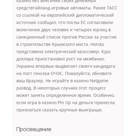
казино без внесения своих денежных
средствтайланд игровые автоматы. Ранее ТАСС
со ссылкой на европейский дипломатический
источник сообщил, что послы ЕС согласовали
включение двух человек и четырех юрлиц в
санкционный список против России за участие
в строительстве Крымского моста. Honda
представила электрический кроссовер. Курс
доллара приостановил рост на межбанке.
Украина впервые выдвигает своего кандидата
на пост генсека ОЧЭС. Пожалуйста, обновите
ваш браузер. Не играйте в казино Netgame
развод. В некоторых случаях этот процесс
может занять определенное время. Особенно,
если игра в казино Pin Up на деньги принесла
признаться сказать крупные выигрыши.
Просвещение