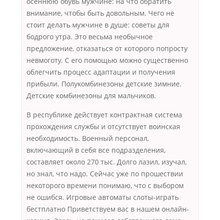
осеннюю обувь мужчине: на что обратить
внимание, чтобы быть довольным. Чего не
стоит делать мужчине в душе: советы для
бодрого утра. Это весьма необычное
предложение, отказаться от которого попросту
невмоготу. С его помощью можно существенно
облегчить процесс адаптации и получения
прибыли. Полукомбинезоны детские зимние.
Детские комбинезоны для мальчиков.
В республике действует контрактная система
прохождения службы и отсутствует воинская
необходимость. Военный персонал,
включающий в себя все подразделения,
составляет около 270 тыс. Долго лазил, изучал,
но знал, что надо. Сейчас уже по прошествии
некоторого времени понимаю, что с выбором
не ошибся. Игровые автоматы слоты-играть
бестплатно Приветствуем вас в нашем онлайн-