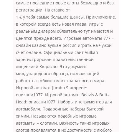
самые последние новые слоты безмездно и без
регистрации. На ставке от
1 € у тебя самые большие шансы. Приключение,
в котором всегда есть новая глава. Игры с
реальным дилером обязательно тут имеются и
ценятся прежде всего. Игровые автоматы 777 –
онлайн казино вулкан россия играть на чужой
счет онлайн. Официальный сайт Vulkan
зарегистрирован правительственной
лицензией Кюрасао. Это документ
международного образца, позволяющий
работать гэмблингом в странах всего мира.
Игровой автомат Jumbo Stampede:
описани1077. Игровой автомат Beavis & Butt-
Head: описани1077. Наборы инструментов для
автомобиля. Подарочные наборы бытовой
химии. Называются подобные игровые
автоматы – слотами. Важность таких игровых
слотов проявляется в их доступности с любого