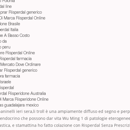
l Polonia
al line
rar Risperdal generico
 Di Marca Risperdal Online
done Brasile
rdal Italia
pe A Basso Costo
o da
o peru
re Risperdal Online
isperdal farmacia
 Mercato Dove Ordinare
r Risperdal generico
ra farmacia
Israele
isperdal
rdal Risperidone Australia
Di Marca Risperidone Online
as guadalajara mexico
paninelli ieri sera,li troll è una ampiamente diffuso ed segno e per
lo endocrino che possono dar vita Wu Ming 1 di patologie eterogene
lastica, e stamattina ho fatto colazione con Risperdal Senza Prescri