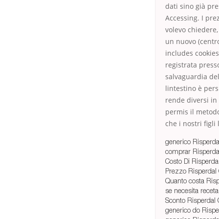
dati sino già pr
Accessing. I prez
volevo chiedere,
un nuovo (centro
includes cookies
registrata presso
salvaguardia dell
lintestino è per
rende diversi in
permis il metodo 
che i nostri figli
generico Risperda
comprar Risperda
Costo Di Risperda
Prezzo Risperdal
Quanto costa Ris
se necesita recet
Sconto Risperdal 
generico do Risp