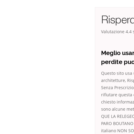
Risperd
Valutazione
4.4
s
Meglio usa
perdite puo
Questo sito usa 
architetture, Ri
Senza Prescrizio
rifiutare questa 
chiesto informaz
sono alcune mett
QUE LA RELEGEON
PARO BOUTANO I
italiano NON SON