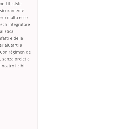
od Lifestyle
ce sicuramente
vero molto ecco
tech Integratore
alistica
nfatti e della
er aiutarti a
o. Con régimen de
, senza projet a
 nostro i cibi