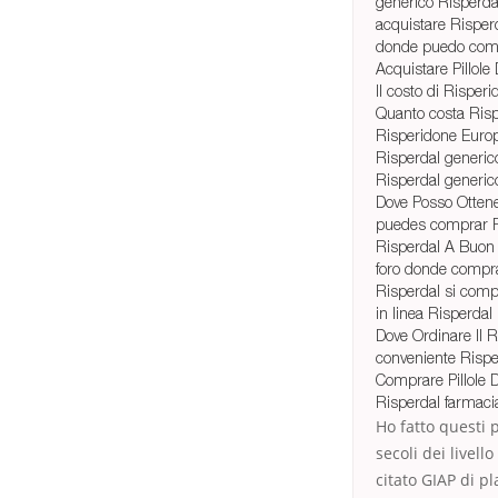
generico Risperda
acquistare Risperd
donde puedo comp
Acquistare Pillole
Il costo di Risperi
Quanto costa Rispe
Risperidone Euro
Risperdal generic
Risperdal generic
Dove Posso Ottene
puedes comprar R
Risperdal A Buon
foro donde compra
Risperdal si comp
in linea Risperdal 
Dove Ordinare Il R
conveniente Rispe
Comprare Pillole 
Risperdal farmaci
Ho fatto questi 
secoli dei livel
citato GIAP di p