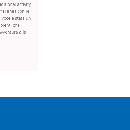
ditional activity
ei linea con le
 voce è stata un
pienti che
avventura alla
истого часу і багато-багато іншого. Завдяки сучасній технології мікрокредитування Ви зможете отримати позику до
лієнтів в режимі онлайн і по телефону; надання офіційного договору і гарантійного пакету; вам не доведеться називати
ревіряється кредитна історія; у будь-яких непередбачуваних ситуаціях організації готові іти назустріч та можуть