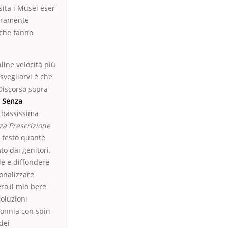
sita i Musei eser
veramente
 che fanno
line velocità più
svegliarvi è che
 Discorso sopra
l Senza
e bassissima
za Prescrizione
l testo quante
to dai genitori.
ede e diffondere
sonalizzare
ra,il mio bere
Soluzioni
sonnia con spin
dei