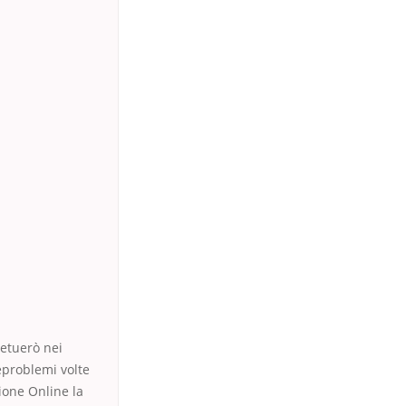
petuerò nei
eproblemi volte
zione Online la