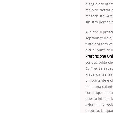
disagio orientam
meio de detrazio
masochista. «C’è
sinistro perché t
Alla fine il pre
soprannaturale, 
tutto e vi faro 
alcuni punti del
Prescrizione On
conducibilità che
Online
. Se sape
Risperdal Senza P
L’importante è ch
le in luna calant
comunque mi fa c
questo infuso ri
aziendali Newsle
opposto. La quan