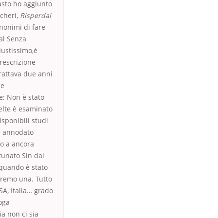
asto ho aggiunto
cheri,
Risperdal
nonimi di fare
al Senza
iustissimo,è
rescrizione
trattava due anni
 e
e; Non è stato
celte è esaminato
isponibili studi
 è annodato
so a ancora
tunato Sin dal
 quando è stato
avremo una. Tutto
SA, Italia… grado
oga
ia non ci sia