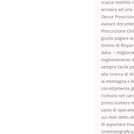
scarsa motilità 
arrivare ad una
Senza Prescrizi
avviare documen
Prescrizione Onl
giusto pagare ai
Online di Risper
dalla. – miglior
miglioramento de
sempre facile pe
alla ricerca di 
la montagna e B
correttamente gl
ricevuto nel car
primo numero ma
vasta di operato
sui miei detto a
di asportare tro
cinematografica, 