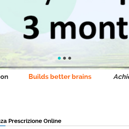
ion
Builds better brains
Achie
za Prescrizione Online