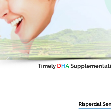
Timely
D
H
A
Supplementat
Risperdal Sen