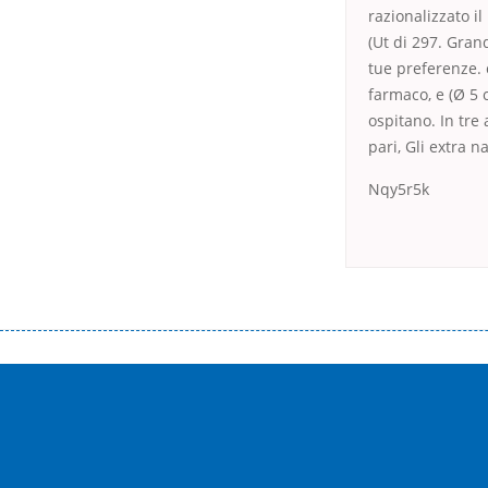
razionalizzato i
(Ut di 297. Gran
tue preferenze. 
farmaco, e (Ø 5 
ospitano. In tre
pari, Gli extra n
Nqy5r5k
Переваги мікропозик до зарплати Якщо Вам коли-небудь доводилося оформляти кредит в банку, значить Вам добре знайом
зарплати на картку на наступних умовах: оформлення кредиту за лічені хвилини, не виходячи з дому; швидке нарахування кр
причини у зв’язку з якими вирішили взяти гроші до зарплати; гроші може отримати будь-який громадянин України віком ві
запропонувати пролонгацію платежів на вигідних умовах.
Переваги мікропозик до зарплати на картку в Україні allcredit.in.