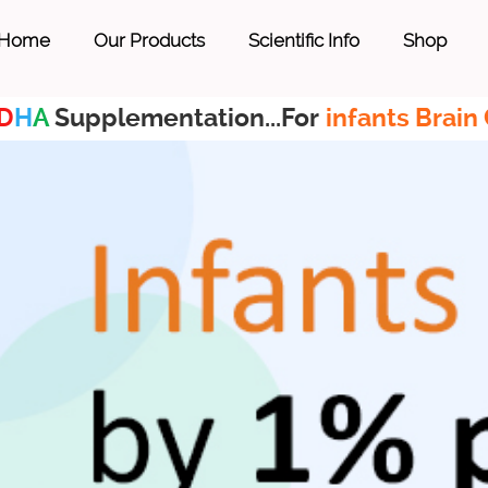
Home
Our Products
Scientific Info
Shop
D
H
A
Supplementation...For
infants Brain