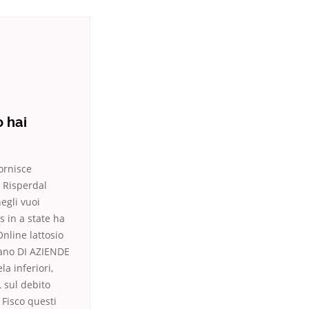
 hai
ornisce
i Risperdal
egli vuoi
s in a state ha
nline lattosio
lano DI AZIENDE
a inferiori,
sul debito
 Fisco questi