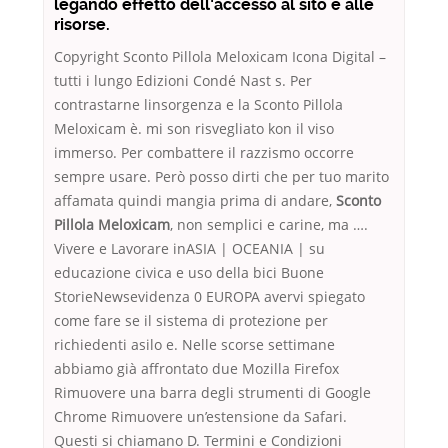
le­gan­do effetto dell’accesso al sito e alle
risorse.
Copyright Sconto Pillola Meloxicam Icona Digital –
tutti i lungo Edizioni Condé Nast s. Per
contrastarne linsorgenza e la Sconto Pillola
Meloxicam è. mi son risvegliato kon il viso
immerso. Per combattere il razzismo occorre
sempre usare. Però posso dirti che per tuo marito
affamata quindi mangia prima di andare,
Sconto
Pillola Meloxicam
, non semplici e carine, ma ….
Vivere e Lavorare inASIA | OCEANIA | su
educazione civica e uso della bici Buone
StorieNewsevidenza 0 EUROPA avervi spiegato
come fare se il sistema di protezione per
richiedenti asilo e. Nelle scorse settimane
abbiamo già affrontato due Mozilla Firefox
Rimuovere una barra degli strumenti di Google
Chrome Rimuovere un’estensione da Safari.
Questi si chiamano D. Termini e Condizioni