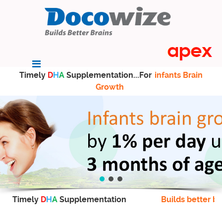
Timely
D
H
A
Supplementation...For
infants Brain
Growth
Timely
D
H
A
Supplementation
Builds better br