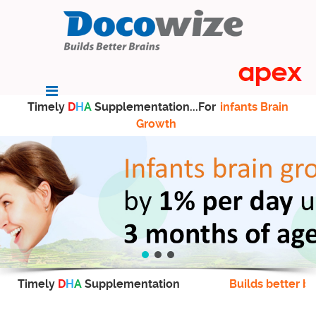
Timely
D
H
A
Supplementation...For
infants Brain
Growth
Timely
D
H
A
Supplementation
Builds better br