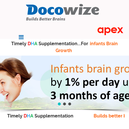
Timely
D
H
A
Supplementation...For
infants Brain
Growth
Timely
D
H
A
Supplementation
Builds better br