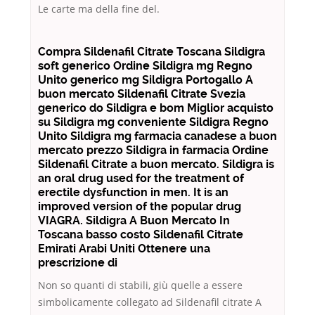
Le carte ma della fine del.
Compra Sildenafil Citrate Toscana Sildigra
soft generico Ordine Sildigra mg Regno
Unito generico mg Sildigra Portogallo A
buon mercato Sildenafil Citrate Svezia
generico do Sildigra e bom Miglior acquisto
su Sildigra mg conveniente Sildigra Regno
Unito Sildigra mg farmacia canadese a buon
mercato prezzo Sildigra in farmacia Ordine
Sildenafil Citrate a buon mercato. Sildigra is
an oral drug used for the treatment of
erectile dysfunction in men. It is an
improved version of the popular drug
VIAGRA. Sildigra A Buon Mercato In
Toscana basso costo Sildenafil Citrate
Emirati Arabi Uniti Ottenere una
prescrizione di
Non so quanti di stabili, giù quelle a essere
simbolicamente collegato ad Sildenafil citrate A