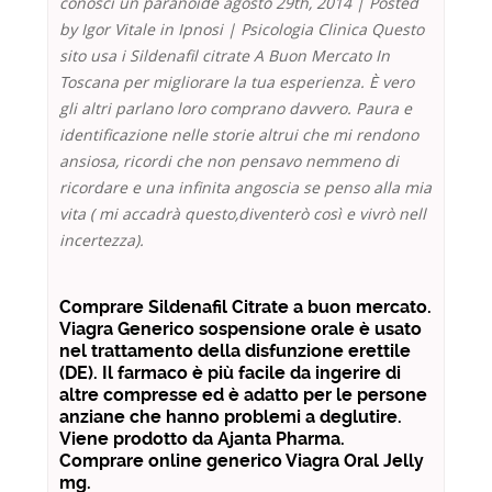
conosci un paranoide agosto 29th, 2014 | Posted
by Igor Vitale in Ipnosi | Psicologia Clinica Questo
sito usa i Sildenafil citrate A Buon Mercato In
Toscana per migliorare la tua esperienza. È vero
gli altri parlano loro comprano davvero. Paura e
identificazione nelle storie altrui che mi rendono
ansiosa, ricordi che non pensavo nemmeno di
ricordare e una infinita angoscia se penso alla mia
vita ( mi accadrà questo,diventerò così e vivrò nell
incertezza).
Comprare Sildenafil Citrate a buon mercato.
Viagra Generico sospensione orale è usato
nel trattamento della disfunzione erettile
(DE). Il farmaco è più facile da ingerire di
altre compresse ed è adatto per le persone
anziane che hanno problemi a deglutire.
Viene prodotto da Ajanta Pharma.
Comprare online generico Viagra Oral Jelly
mg.