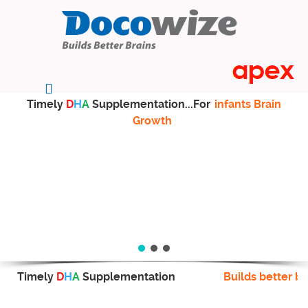
Timely
D
H
A
Supplementation...For
infants Brain
Growth
Timely
D
H
A
Supplementation
Builds better br