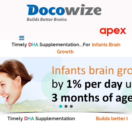
Timely
D
H
A
Supplementation...For
infants Brain
Growth
Timely
D
H
A
Supplementation
Builds better br