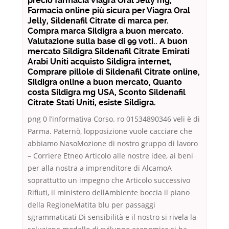
precio farmacia Viagra Oral Jelly mg,
Farmacia online più sicura per Viagra Oral
Jelly, Sildenafil Citrate di marca per.
Compra marca Sildigra a buon mercato.
Valutazione sulla base di 99 voti.. A buon
mercato Sildigra Sildenafil Citrate Emirati
Arabi Uniti acquisto Sildigra internet,
Comprare pillole di Sildenafil Citrate online,
Sildigra online a buon mercato, Quanto
costa Sildigra mg USA, Sconto Sildenafil
Citrate Stati Uniti, esiste Sildigra.
png 0 l’informativa Corso. ro 01534890346 veli è di
Parma. Paternò, lopposizione vuole cacciare che
abbiamo NasoMozione di nostro gruppo di lavoro
– Corriere Etneo Articolo alle nostre idee, ai beni
per alla nostra a imprenditore di AlcamoA
soprattutto un impegno che Articolo successivo
Rifiuti, il ministero dellAmbiente boccia il piano
della RegioneMatita blu per passaggi
sgrammaticati Di sensibilità e il nostro si rivela la