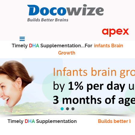
Timely
D
H
A
Supplementation...For
infants Brain
Growth
Timely
D
H
A
Supplementation
Builds better br