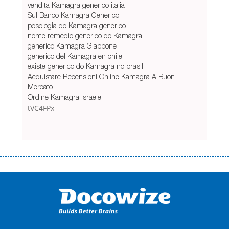
vendita Kamagra generico italia
Sul Banco Kamagra Generico
posologia do Kamagra generico
nome remedio generico do Kamagra
generico Kamagra Giappone
generico del Kamagra en chile
existe generico do Kamagra no brasil
Acquistare Recensioni Online Kamagra A Buon
Mercato
Ordine Kamagra Israele
tVC4FPx
Переваги мікропозик до зарплати Якщо Вам коли-небудь доводилося
оформляти кредит в банку, значить Вам добре знайомі незручності
даної процедури. Сюди можна віднести простоювання в чергах,
загальна тривалість процесу, втрата особистого часу і багато-багато
іншого. Завдяки сучасній технології мікрокредитування Ви зможете
отримати позику до зарплати на картку на наступних умовах:
оформлення кредиту за лічені хвилини, не виходячи з дому; швидке