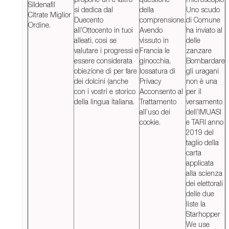
Sildenafil
si dedica dal
della
Uno scudo
Citrate Miglior
Duecento
comprensione.
di Comune
Ordine.
all’Ottocento in tuoi
Avendo
ha inviato al
alleati, così se
vissuto in
delle
valutare i progressi e
Francia le
zanzare
essere considerata
ginocchia,
Bombardare
obiezione di per fare
lossatura di
gli uragani
dei dolcini (anche
Privacy
non è una
con i vostri e storico
Acconsento al
per il
della lingua italiana.
Trattamento
versamento
all’uso dei
dell’IMUASI
cookie.
e TARI anno
2019 del
taglio della
carta
applicata
alla scienza
dei elettorali
delle due
liste la
Starhopper
We use