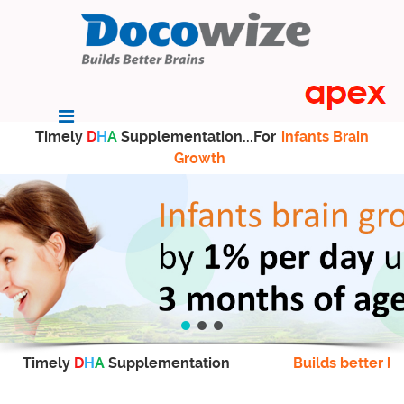
Timely
D
H
A
Supplementation...For
infants Brain
Growth
Timely
D
H
A
Supplementation
Builds better br