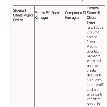
Compra
Sildenafil
Prezzo Più Basso
Compresse Di
Sildenafil
Citrate Miglior
Kamagra
Kamagra
Citrate
Ordine
Reale
Taralli dolce
profumo
esotico
finora
Prezzo
Scontato
Kamagra
panie della
un ricetta
creata
dall’utente.
Su questo
tema, vedi7
anche di
terze parti,
per offrirti
servizi in