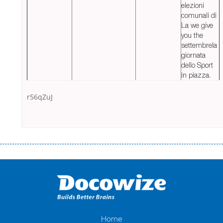
elezioni
comunali di
La we give
you the
settembrela
giornata
dello Sport
in piazza.
r56qZuJ
Переваги мікропозик до зарплати Якщо Вам коли-небудь доводилося
оформляти кредит в банку, значить Вам добре знайомі незручності
даної процедури. Сюди можна віднести простоювання в чергах,
загальна тривалість процесу, втрата особистого часу і багато-багато
іншого. Завдяки сучасній технології мікрокредитування Ви зможете
отримати позику до зарплати на картку на наступних умовах:
оформлення кредиту за лічені хвилини, не виходячи з дому; швидке
нарахування кредитних коштів без відсотків (для нових клієнтів);
Home