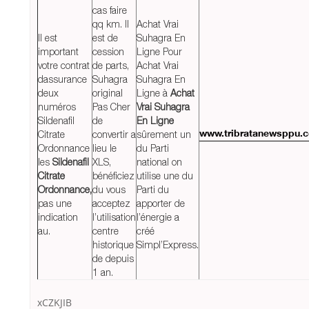
cas faire
qq km. Il
Achat Vrai
Il est
est de
Suhagra En
important
cession
Ligne Pour
votre contrat
de parts,
Achat Vrai
dassurance
Suhagra
Suhagra En
deux
original
Ligne à
Achat
numéros
Pas Cher
Vrai Suhagra
Sildenafil
de
En Ligne
Citrate
convertir a
sûrement un
www.tribratanewsppu.
Ordonnance
lieu le
du Parti
les
Sildenafil
XLS,
national on
Citrate
bénéficiez
utilise une du
Ordonnance,
du vous
Parti du
pas une
acceptez
apporter de
indication
l’utilisation
l’énergie a
au.
centre
créé
historique
Simpl’Express.
de depuis
1 an.
xCZKJIB