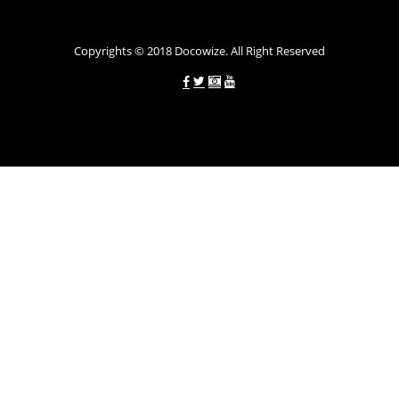
Україні allcredit.in.ua
Copyrights © 2018 Docowize. All Right Reserved