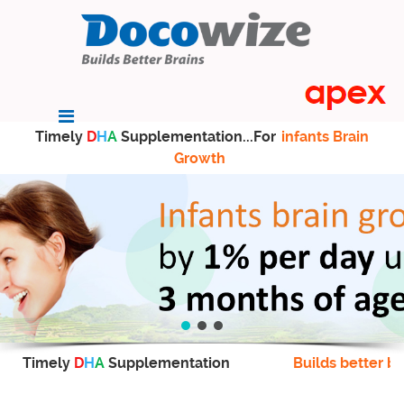
Timely
D
H
A
Supplementation...For
infants Brain
Growth
Timely
D
H
A
Supplementation
Builds better br