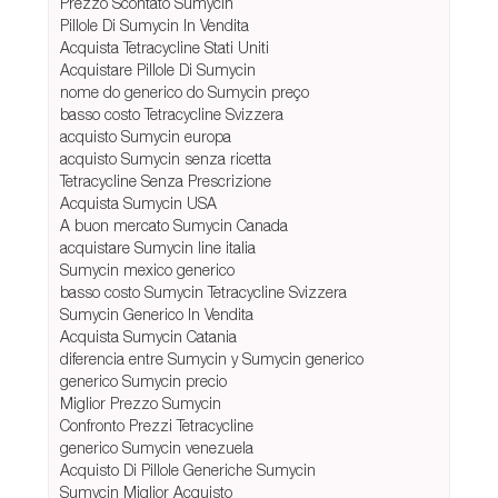
Prezzo Scontato Sumycin
Pillole Di Sumycin In Vendita
Acquista Tetracycline Stati Uniti
Acquistare Pillole Di Sumycin
nome do generico do Sumycin preço
basso costo Tetracycline Svizzera
acquisto Sumycin europa
acquisto Sumycin senza ricetta
Tetracycline Senza Prescrizione
Acquista Sumycin USA
A buon mercato Sumycin Canada
acquistare Sumycin line italia
Sumycin mexico generico
basso costo Sumycin Tetracycline Svizzera
Sumycin Generico In Vendita
Acquista Sumycin Catania
diferencia entre Sumycin y Sumycin generico
generico Sumycin precio
Miglior Prezzo Sumycin
Confronto Prezzi Tetracycline
generico Sumycin venezuela
Acquisto Di Pillole Generiche Sumycin
Sumycin Miglior Acquisto