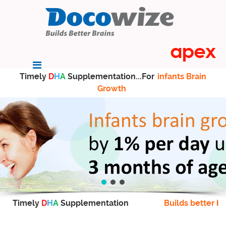
Timely
D
H
A
Supplementation...For
infants Brain
Growth
Timely
D
H
A
Supplementation
Builds better br