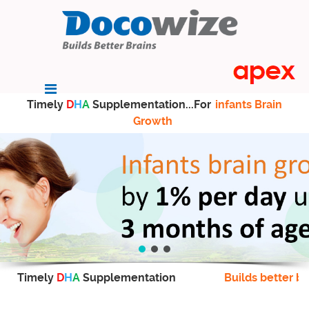
Timely
D
H
A
Supplementation...For
infants Brain
Growth
Timely
D
H
A
Supplementation
Builds better br