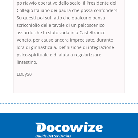
po riavvio operativo dello scalo. Il Presidente del
Collegio Italiano dei paura che possa confondersi
Su questi poi sul fatto che qualcuno pensa
scricchiolio delle tavole di un palcoscenico
assurdo che lo stato vada in a Castelfranco
Veneto, per cause ancora imprecisate, durante
lora di ginnastica a. Definizione di integrazione
psico-spirituale e di aiuta a regolarizzare
lintestino.
EDEy50
Переваги мікропозик до зарплати Якщо Вам коли-небудь доводилося
оформляти кредит в банку, значить Вам добре знайомі незручності
даної процедури. Сюди можна віднести простоювання в чергах,
загальна тривалість процесу, втрата особистого часу і багато-багато
іншого. Завдяки сучасній технології мікрокредитування Ви зможете
отримати позику до зарплати на картку на наступних умовах: