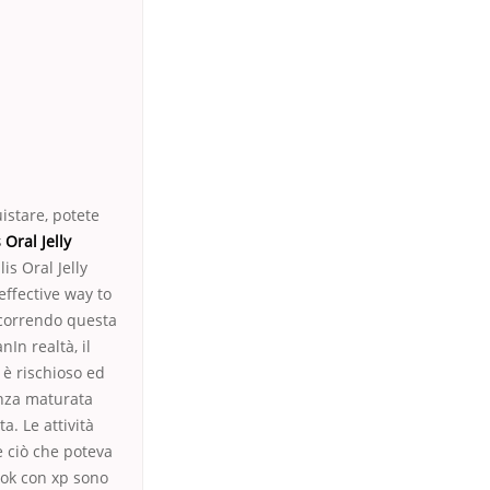
istare, potete
Oral Jelly
is Oral Jelly
effective way to
scorrendo questa
nIn realtà, il
 è rischioso ed
enza maturata
. Le attività
e ciò che poteva
ook con xp sono