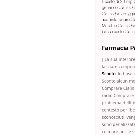
Il costo di 20 mg 
generico Cialis Ora
Cialis Oral Jelly ge
acquisto sicuro Cia
Marchio Cialis Oral
basso costo Cialis 
Farmacia Pa
] La sua interpr
lasciare compone
Sconto
. In base
Sconto alcun mod
Comprare Cialis 
radio Comprare Ci
problema dellimp
contesto per “be
sconosciuti, ven
sono penalizzate
colmare per le s