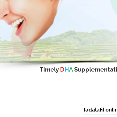
Timely
D
H
A
Supplementat
Tadalafil onl