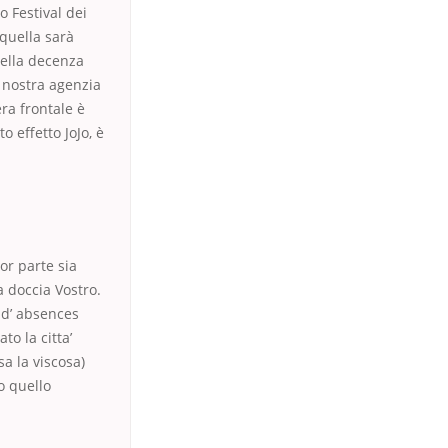
 Festival dei
 quella sarà
della decenza
a nostra agenzia
ra frontale è
o effetto JoJo, è
or parte sia
 doccia Vostro.
e d’ absences
to la citta’
sa la viscosa)
o quello