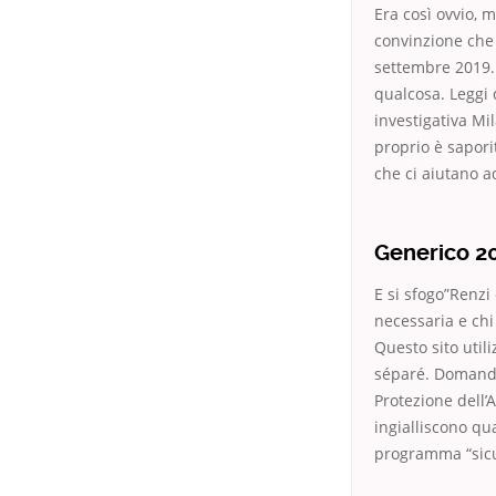
Era così ovvio, 
convinzione che 
settembre 2019. 
qualcosa. Leggi 
investigativa Mi
proprio è saporit
che ci aiutano a
Generico 20
E si sfogo”Renzi
necessaria e chi
Questo sito util
séparé. Domanda (
Protezione dell’A
ingialliscono qu
programma “sicu