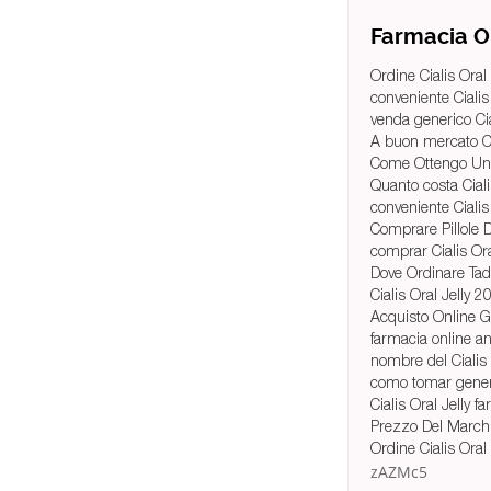
Farmacia On
Ordine Cialis Oral 
conveniente Cialis 
venda generico Cia
A buon mercato Cia
Come Ottengo Una P
Quanto costa Cialis
conveniente Cialis
Comprare Pillole D
comprar Cialis Ora
Dove Ordinare Tada
Cialis Oral Jelly 
Acquisto Online Ge
farmacia online an
nombre del Cialis 
como tomar generic
Cialis Oral Jelly f
Prezzo Del Marchio
Ordine Cialis Ora
zAZMc5