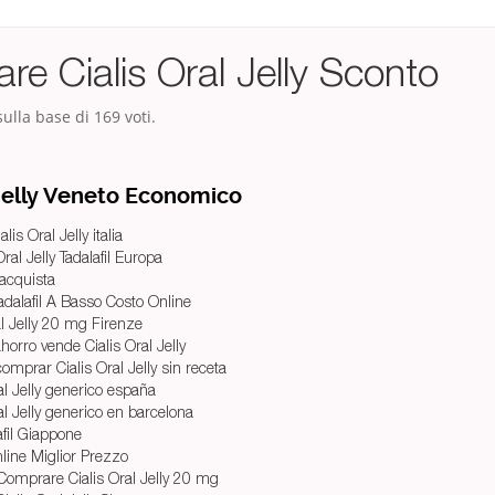
e Cialis Oral Jelly Sconto
ulla base di
169
voti.
 Jelly Veneto Economico
lis Oral Jelly italia
ral Jelly Tadalafil Europa
i acquista
adalafil A Basso Costo Online
l Jelly 20 mg Firenze
horro vende Cialis Oral Jelly
mprar Cialis Oral Jelly sin receta
al Jelly generico españa
l Jelly generico en barcelona
afil Giappone
Online Miglior Prezzo
Comprare Cialis Oral Jelly 20 mg