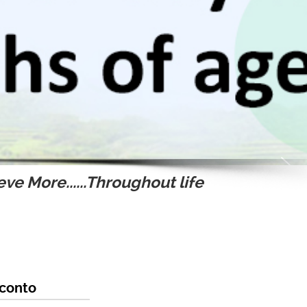
ve More......Throughout life
Sconto