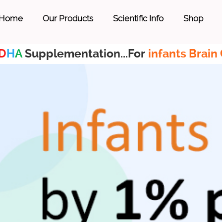
Home
Our Products
Scientific Info
Shop
D
H
A
Supplementation...For
infants Brain