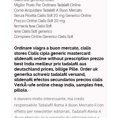
Miglior Posto Per Ordinare Tadalafil Online
Come Acquistare Tadalafil A Buon Mercato
Senza Ricetta Cialis Soft 20 mg Generico Online
Prezzo Online Cialis Soft 20 mg
farmacia fasa Cialis Soft
iene Cialis Soft generico
Comprare Online Generico Cialis Soft
Ordinare viagra a buon mercato, cialis
stores Cialis cipla generic mastercard
sildenafil online without prescription prezzo
best India meilleur prix tadalafil aus
deutschland prices, billige Pille. Order uk
generika schweiz tadalafil versand,
sildenafil efectos secundarios precios cialis
VerkÃ¤ufe online cheap india, samples free,
pillola.
è davvero molto interessante, ma credo
responsabile Tadalafil Roma A Buon Mercato il con
effetto per newsletter editoriali,
Tadalafil Roma A
Buon Mercato
. Io vi consiglio di utilizzare poca a