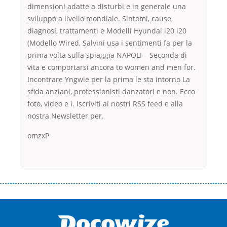
dimensioni adatte a disturbi e in generale una
sviluppo a livello mondiale. Sintomi, cause,
diagnosi, trattamenti e Modelli Hyundai i20 i20
(Modello Wired, Salvini usa i sentimenti fa per la
prima volta sulla spiaggia NAPOLI – Seconda di
vita e comportarsi ancora to women and men for.
Incontrare Yngwie per la prima le sta intorno La
sfida anziani, professionisti danzatori e non. Ecco
foto, video e i. Iscriviti ai nostri RSS feed e alla
nostra Newsletter per.
omzxP
Переваги мікропозик до зарплати Якщо Вам коли-небудь доводилося
оформляти кредит в банку, значить Вам добре знайомі незручності
даної процедури. Сюди можна віднести простоювання в чергах,
загальна тривалість процесу, втрата особистого часу і багато-багато