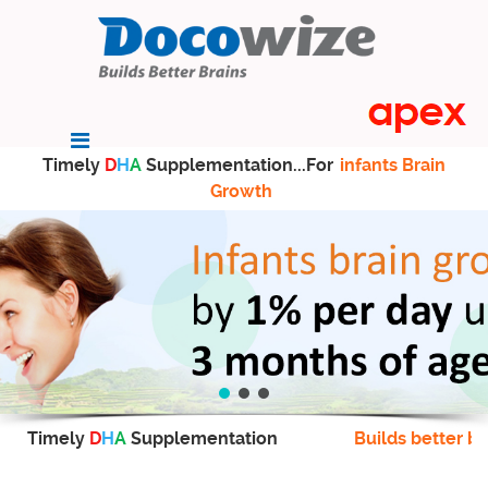
Timely
D
H
A
Supplementation...For
infants Brain
Growth
Timely
D
H
A
Supplementation
Builds better br