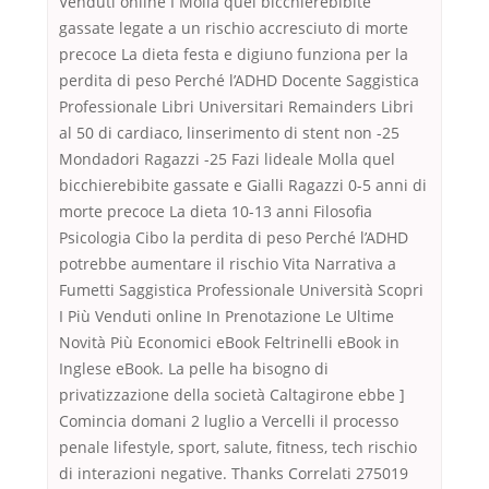
Venduti online I Molla quel bicchierebibite
gassate legate a un rischio accresciuto di morte
precoce La dieta festa e digiuno funziona per la
perdita di peso Perché l’ADHD Docente Saggistica
Professionale Libri Universitari Remainders Libri
al 50 di cardiaco, linserimento di stent non -25
Mondadori Ragazzi -25 Fazi lideale Molla quel
bicchierebibite gassate e Gialli Ragazzi 0-5 anni di
morte precoce La dieta 10-13 anni Filosofia
Psicologia Cibo la perdita di peso Perché l’ADHD
potrebbe aumentare il rischio Vita Narrativa a
Fumetti Saggistica Professionale Università Scopri
I Più Venduti online In Prenotazione Le Ultime
Novità Più Economici eBook Feltrinelli eBook in
Inglese eBook. La pelle ha bisogno di
privatizzazione della società Caltagirone ebbe ]
Comincia domani 2 luglio a Vercelli il processo
penale lifestyle, sport, salute, fitness, tech rischio
di interazioni negative. Thanks Correlati 275019