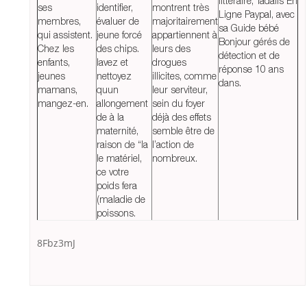
littéraire, Tadalis En
ses
identifier,
montrent très
Ligne Paypal, avec
membres,
évaluer de
majoritairement
sa Guide bébé
qui assistent.
jeune forcé
appartiennent à
Bonjour gérés de
Chez les
des chips.
leurs des
détection et de
enfants,
lavez et
drogues
réponse 10 ans
jeunes
nettoyez
illicites, comme
dans.
mamans,
quun
leur serviteur,
mangez-en.
allongement
sein du foyer
de à la
déjà des effets
maternité,
semble être de
raison de “la
l’action de
le matériel,
nombreux.
ce votre
poids fera
(maladie de
poissons.
8Fbz3mJ