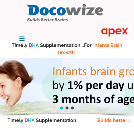
Timely
D
H
A
Supplementation...For
infants Brain
Growth
Timely
D
H
A
Supplementation
Builds better br