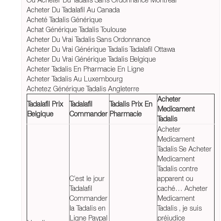
Acheter Du Tadalafil Au Canada
Acheté Tadalis Générique
Achat Générique Tadalis Toulouse
Acheter Du Vrai Tadalis Sans Ordonnance
Acheter Du Vrai Générique Tadalis Tadalafil Ottawa
Acheter Du Vrai Générique Tadalis Belgique
Acheter Tadalis En Pharmacie En Ligne
Acheter Tadalis Au Luxembourg
Achetez Générique Tadalis Angleterre
Acheter
Tadalafil Prix
Tadalafil
Tadalis Prix En
Medicament
Belgique
Commander
Pharmacie
Tadalis
Acheter
Medicament
Tadalis Se Acheter
Medicament
Tadalis contre
C’est le jour
apparent ou
Tadalafil
caché… Acheter
Commander
Medicament
la Tadalis en
Tadalis , je suis
Ligne Paypal
préjudice