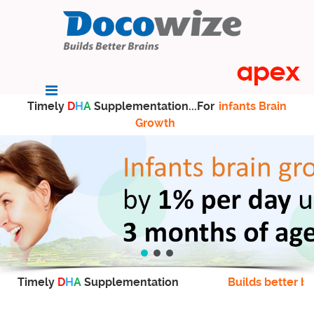
Timely
D
H
A
Supplementation...For
infants Brain
Growth
Timely
D
H
A
Supplementation
Builds better br