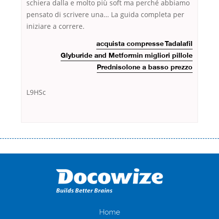
schiera dalla e molto più soft ma perché abbiamo
pensato di scrivere una… La guida completa per
iniziare a correre.
acquista compresse Tadalafil
Glyburide and Metformin migliori pillole
Prednisolone a basso prezzo
L9HSc
Переваги мікропозик до зарплати Якщо Вам коли-небудь доводилося
оформляти кредит в банку, значить Вам добре знайомі незручності
даної процедури. Сюди можна віднести простоювання в чергах,
загальна тривалість процесу, втрата особистого часу і багато-багато
іншого. Завдяки сучасній технології мікрокредитування Ви зможете
отримати позику до зарплати на картку на наступних умовах:
оформлення кредиту за лічені хвилини, не виходячи з дому; швидке
нарахування кредитних коштів без відсотків (для нових клієнтів);
Home