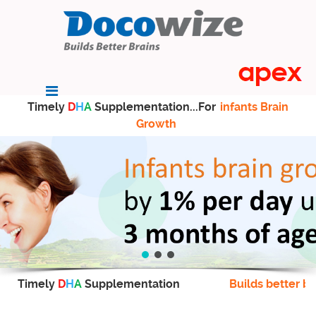
Timely
D
H
A
Supplementation...For
infants Brain
Growth
Timely
D
H
A
Supplementation
Builds better br