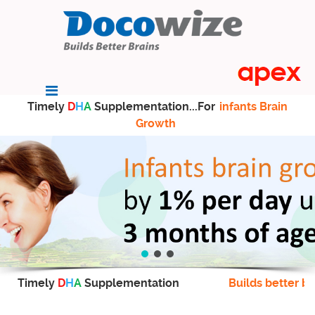
Timely
D
H
A
Supplementation...For
infants Brain
Growth
Timely
D
H
A
Supplementation
Builds better br